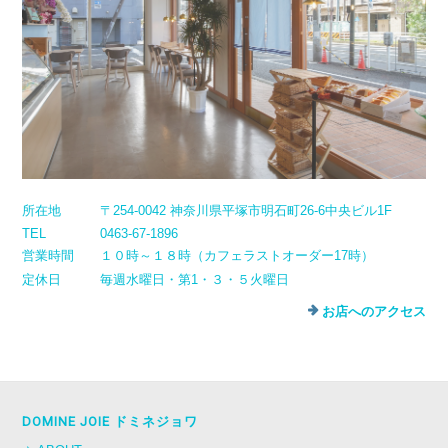
所在地
〒254-0042 神奈川県平塚市明石町26-6中央ビル1F
TEL
0463-67-1896
営業時間
１０時～１８時（カフェラストオーダー17時）
定休日
毎週水曜日・第1・３・５火曜日
お店へのアクセス
DOMINE JOIE ドミネジョワ