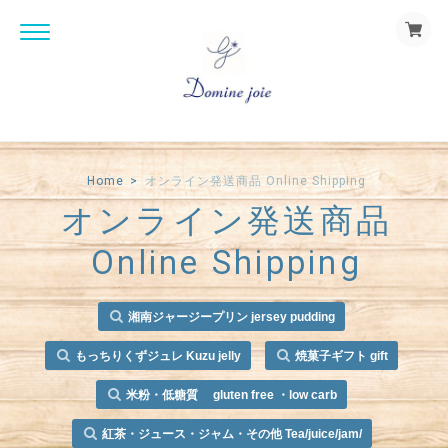
Home
オンライン発送商品 Online Shipping
オンライン発送商品
Online Shipping
湘南ジャージープリン jersey pudding
もっちりくずジュレ Kuzu jelly
焼菓子ギフト gift
米粉・低糖質 gluten free ・low carb
紅茶・ジュース・ジャム・その他 Tea/juice/jam/