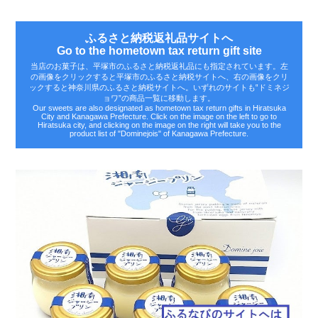
ふるさと納税返礼品サイトへ
Go to the hometown tax return gift site
当店のお菓子は、平塚市のふるさと納税返礼品にも指定されています。左
の画像をクリックすると平塚市のふるさと納税サイトへ、右の画像をクリ
ックすると神奈川県のふるさと納税サイトへ。いずれのサイトも‟ドミネジ
ョワ”の商品一覧に移動します。
Our sweets are also designated as hometown tax return gifts in Hiratsuka
City and Kanagawa Prefecture. Click on the image on the left to go to
Hiratsuka city, and clicking on the image on the right will take you to the
product list of "Dominejois" of Kanagawa Prefecture.