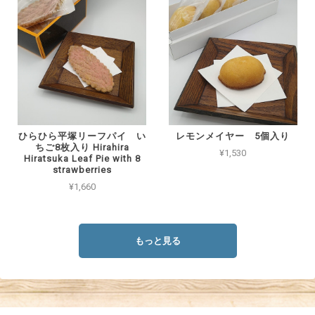
ひらひら平塚リーフパイ い
レモンメイヤー 5個入り
ちご8枚入り Hirahira
¥1,530
Hiratsuka Leaf Pie with 8
strawberries
¥1,660
もっと見る