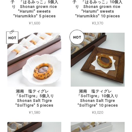
子 「はるみっこ」5個入
子 「はるみっこ」10個入
り Shonan grown rice
り Shonan grown rice
"Harumi" sweets
"Harumi" sweets
"Harumikko" 5 pieces
"Harumikko" 10 pieces
¥1,600
¥3,370
湘南 塩ティグレ
湘南 塩ティグレ
「SolTigre」5個入り
「SolTigre」10個入り
Shonan Salt Tigre
Shonan Salt Tigre
"SolTigre" 5 pieces
"SolTigre" 10 pieces
¥1,580
¥3,020