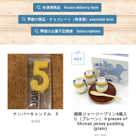
冷凍便商品 frozen delivery item
季節の商品・チョコレート（発送便）seasonal item
季節のお菓子定期便 Subscriptions
ナンバーキャンドル 5
湘南ジャージープリン6個入
り（プレーン） 6 pieces of
¥160
Shonan jersey pudding
(plain)
¥2,700