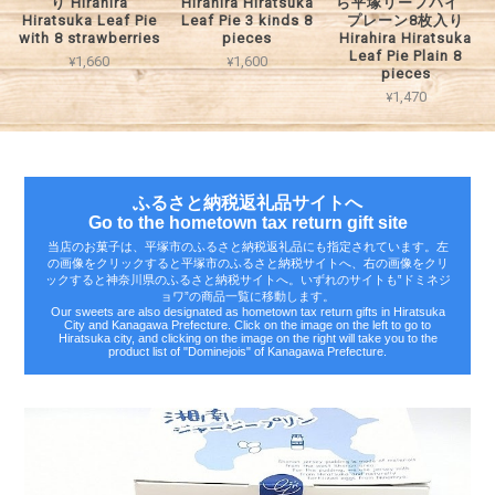
り Hirahira
Hirahira Hiratsuka
ら平塚リーフパイ
Hiratsuka Leaf Pie
Leaf Pie 3 kinds 8
プレーン8枚入り
with 8 strawberries
pieces
Hirahira Hiratsuka
Leaf Pie Plain 8
¥1,660
¥1,600
pieces
¥1,470
ふるさと納税返礼品サイトへ
Go to the hometown tax return gift site
当店のお菓子は、平塚市のふるさと納税返礼品にも指定されています。左
の画像をクリックすると平塚市のふるさと納税サイトへ、右の画像をクリ
ックすると神奈川県のふるさと納税サイトへ。いずれのサイトも‟ドミネジ
ョワ”の商品一覧に移動します。
Our sweets are also designated as hometown tax return gifts in Hiratsuka
City and Kanagawa Prefecture. Click on the image on the left to go to
Hiratsuka city, and clicking on the image on the right will take you to the
product list of "Dominejois" of Kanagawa Prefecture.