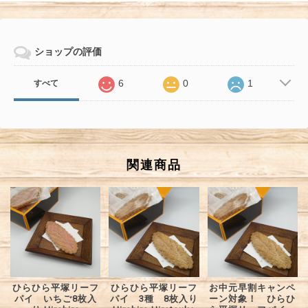
ショップの評価
6
0
1
すべて
関連商品
ひらひら平塚リーフ
ひらひら平塚リーフ
お中元早割キャンペ
パイ いちご8枚入
パイ 3種 8枚入り
ーン対象！ ひらひ