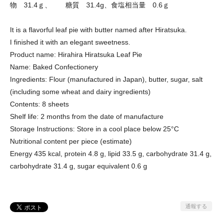
物 31.4ｇ、 糖質 31.4g、食塩相当量 0.6ｇ
It is a flavorful leaf pie with butter named after Hiratsuka.
I finished it with an elegant sweetness.
Product name: Hirahira Hiratsuka Leaf Pie
Name: Baked Confectionery
Ingredients: Flour (manufactured in Japan), butter, sugar, salt
(including some wheat and dairy ingredients)
Contents: 8 sheets
Shelf life: 2 months from the date of manufacture
Storage Instructions: Store in a cool place below 25°C
Nutritional content per piece (estimate)
Energy 435 kcal, protein 4.8 g, lipid 33.5 g, carbohydrate 31.4 g,
carbohydrate 31.4 g, sugar equivalent 0.6 g
通報する