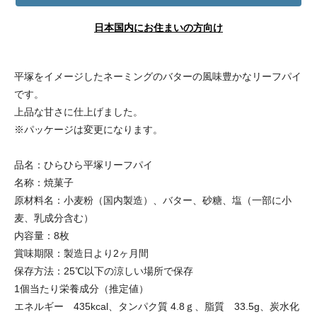
日本国内にお住まいの方向け
平塚をイメージしたネーミングのバターの風味豊かなリーフパイ
です。
上品な甘さに仕上げました。
※パッケージは変更になります。
品名：ひらひら平塚リーフパイ
名称：焼菓子
原材料名：小麦粉（国内製造）、バター、砂糖、塩（一部に小
麦、乳成分含む）
内容量：8枚
賞味期限：製造日より2ヶ月間
保存方法：25℃以下の涼しい場所で保存
1個当たり栄養成分（推定値）
エネルギー 435kcal、タンパク質 4.8ｇ、脂質 33.5g、炭水化