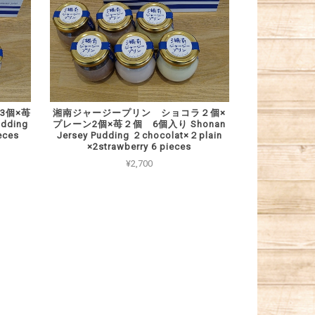
3個×苺
湘南ジャージープリン ショコラ２個×
dding
プレーン2個×苺２個 6個入り Shonan
eces
Jersey Pudding ２chocolat×２plain
×2strawberry 6 pieces
¥2,700