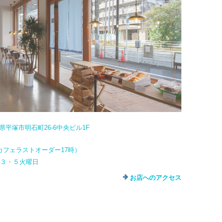
奈川県平塚市明石町26-6中央ビル1F
カフェラストオーダー17時）
・３・５火曜日
お店へのアクセス