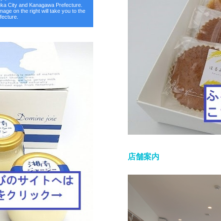
suka City and Kanagawa Prefecture.
image on the right will take you to the
fecture.
店舗案内