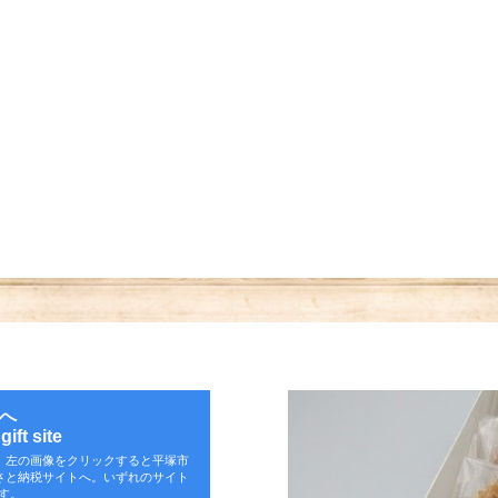
へ
ift site
。左の画像をクリックすると平塚市
さと納税サイトへ。いずれのサイト
す。