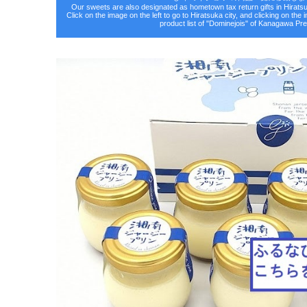
Our sweets are also designated as hometown tax return gifts in Hirat
Click on the image on the left to go to Hiratsuka city, and clicking on the 
product list of "Dominejois" of Kanagawa Pre