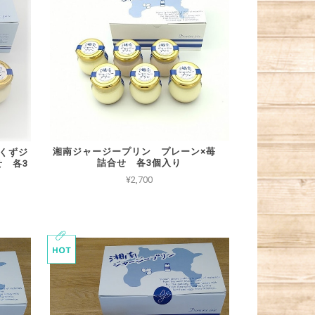
湘南ジャージープリン プレーン×苺
くずジ
詰合せ 各3個入り
 各3
¥2,700