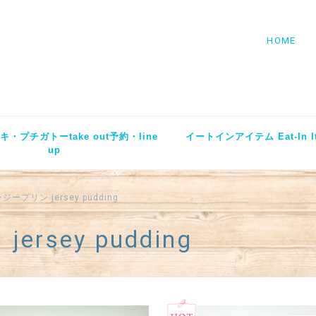
HOME
・プチガトーtake out予約・line
イートインアイテム Eat-In I
up
ープリン jersey pudding
sey pudding