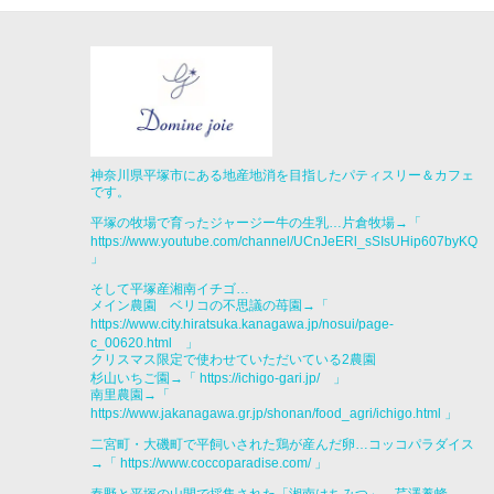
神奈川県平塚市にある地産地消を目指したパティスリー＆カフェ
です。
平塚の牧場で育ったジャージー牛の生乳…片倉牧場→「
https://www.youtube.com/channel/UCnJeERl_sSIsUHip607byKQ
」
そして平塚産湘南イチゴ…
メイン農園 ベリコの不思議の苺園→「
https://www.city.hiratsuka.kanagawa.jp/nosui/page-
c_00620.html
」
クリスマス限定で使わせていただいている2農園
杉山いちご園→「
https://ichigo-gari.jp/ 」
南里農園→「
https://www.jakanagawa.gr.jp/shonan/food_agri/ichigo.html
」
二宮町・大磯町で平飼いされた鶏が産んだ卵…コッコパラダイス
→「
https://www.coccoparadise.com/
」
秦野と平塚の山間で採集された「湘南はちみつ」…芹澤養蜂