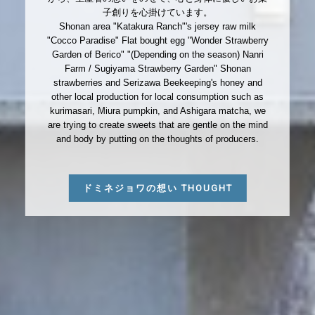
子創りを心掛けています。
Shonan area "Katakura Ranch"'s jersey raw milk
"Cocco Paradise" Flat bought egg "Wonder Strawberry
Garden of Berico" "(Depending on the season) Nanri
Farm / Sugiyama Strawberry Garden" Shonan
strawberries and Serizawa Beekeeping's honey and
other local production for local consumption such as
kurimasari, Miura pumpkin, and Ashigara matcha, we
are trying to create sweets that are gentle on the mind
and body by putting on the thoughts of producers.
ドミネジョワの想い THOUGHT