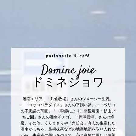
patisserie & café
Domine joie
ドミネジョワ
湘南エリア…「片倉牧場」さんのジャージー生乳。
…「コッコパラダイス」さんの平飼い卵。…「ベリコ
の不思議の苺園」「（季節により）南里農園・杉山い
ちご園」さんの湘南イチゴ。 「芹澤養蜂」さんの蜂
蜜。その他、くりまさりや「角笛会」有志の生産した
湘南かぼちゃ、足柄抹茶などの地産地消を取り入れな
がら、生産者の想いをのせて、心と身体に優しいお菓