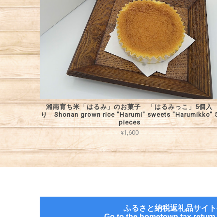
湘南育ち米「はるみ」のお菓子 「はるみっこ」5個入
り Shonan grown rice "Harumi" sweets "Harumikko" 
pieces
¥1,600
ふるさと納税返礼品サイト
Go to the hometown tax return g