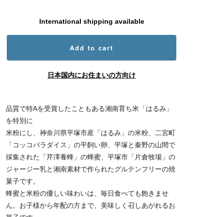
International shipping available
Add to cart
日本国内にお住まいの方向け
品質で特Aを受賞したこともある湘南育ち米「はるみ」
を特別に
米粉にし、神奈川県平塚市産「はるみ」の米粉、二宮町
「コッコパラダイス」の平飼い卵、平塚と秦野の山間で
採集された「芹澤養蜂」の蜂蜜、平塚市「片倉牧場」の
ジャージー乳と湘南素材で作られたグルテンフリーの焼
菓子です。
蜂蜜と米粉の優しい味わいは、毎日食べても飽きませ
ん。お子様から年配の方まで、美味しく召しあがれるお