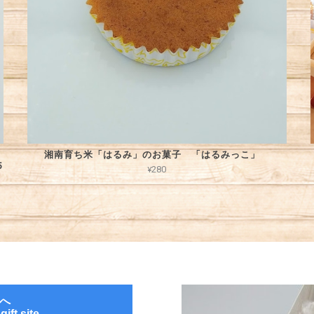
湘南育ち米「はるみ」のお菓子 「はるみっこ」
5
¥280
へ
ift site