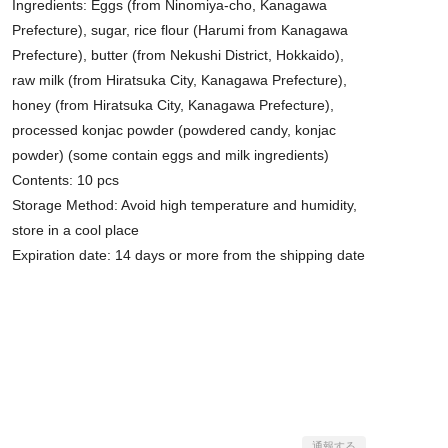
Ingredients: Eggs (from Ninomiya-cho, Kanagawa
Prefecture), sugar, rice flour (Harumi from Kanagawa
Prefecture), butter (from Nekushi District, Hokkaido),
raw milk (from Hiratsuka City, Kanagawa Prefecture),
honey (from Hiratsuka City, Kanagawa Prefecture),
processed konjac powder (powdered candy, konjac
powder) (some contain eggs and milk ingredients)
Contents: 10 pcs
Storage Method: Avoid high temperature and humidity,
store in a cool place
Expiration date: 14 days or more from the shipping date
通報する