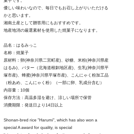
菓子です。
優しい味わいなので、毎日でもお召し上がりいただける
かと思います。
湘南土産として贈答用にもおすすめです。
地産地消の厳選素材を使用した焼菓子になります。
品名：はるみっこ
名称：焼菓子
原材料：卵(神奈川県二宮町産)、砂糖、米粉(神奈川県産
はるみ)、バター（北海道根釧地区産)、生乳(神奈川県平
塚市産)、蜂蜜(神奈川県平塚市産)、こんにゃく粉加工品
（粉あめ、こんにゃく粉）（一部に卵、乳成分含む）
内容量：10個
保存方法：高温多湿を避け、涼しい場所で保管
消費期限：発送日より14日以上
Shonan-bred rice "Harumi", which has also won a
special A award for quality, is special