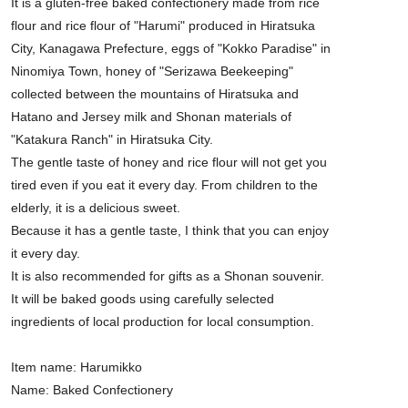
It is a gluten-free baked confectionery made from rice
flour and rice flour of "Harumi" produced in Hiratsuka
City, Kanagawa Prefecture, eggs of "Kokko Paradise" in
Ninomiya Town, honey of "Serizawa Beekeeping"
collected between the mountains of Hiratsuka and
Hatano and Jersey milk and Shonan materials of
"Katakura Ranch" in Hiratsuka City.
The gentle taste of honey and rice flour will not get you
tired even if you eat it every day. From children to the
elderly, it is a delicious sweet.
Because it has a gentle taste, I think that you can enjoy
it every day.
It is also recommended for gifts as a Shonan souvenir.
It will be baked goods using carefully selected
ingredients of local production for local consumption.
Item name: Harumikko
Name: Baked Confectionery