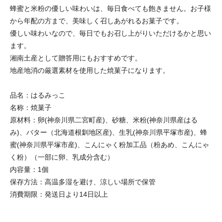
蜂蜜と米粉の優しい味わいは、毎日食べても飽きません。お子様
から年配の方まで、美味しく召しあがれるお菓子です。
優しい味わいなので、毎日でもお召し上がりいただけるかと思い
ます。
湘南土産として贈答用にもおすすめです。
地産地消の厳選素材を使用した焼菓子になります。
品名：はるみっこ
名称：焼菓子
原材料：卵(神奈川県二宮町産)、砂糖、米粉(神奈川県産はる
み)、バター（北海道根釧地区産)、生乳(神奈川県平塚市産)、蜂
蜜(神奈川県平塚市産)、こんにゃく粉加工品（粉あめ、こんにゃ
く粉）（一部に卵、乳成分含む）
内容量：1個
保存方法：高温多湿を避け、涼しい場所で保管
消費期限：発送日より14日以上