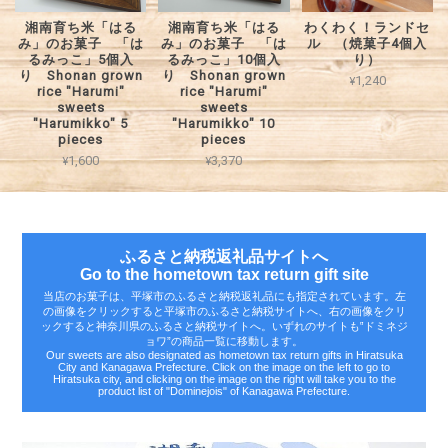
湘南育ち米「はる
湘南育ち米「はる
わくわく！ランドセ
み」のお菓子 「は
み」のお菓子 「は
ル （焼菓子4個入
るみっこ」5個入
るみっこ」10個入
り）
り Shonan grown
り Shonan grown
¥1,240
rice "Harumi"
rice "Harumi"
sweets
sweets
"Harumikko" 5
"Harumikko" 10
pieces
pieces
¥1,600
¥3,370
ふるさと納税返礼品サイトへ
Go to the hometown tax return gift site
当店のお菓子は、平塚市のふるさと納税返礼品にも指定されています。左
の画像をクリックすると平塚市のふるさと納税サイトへ、右の画像をクリ
ックすると神奈川県のふるさと納税サイトへ。いずれのサイトも‟ドミネジ
ョワ”の商品一覧に移動します。
Our sweets are also designated as hometown tax return gifts in Hiratsuka
City and Kanagawa Prefecture. Click on the image on the left to go to
Hiratsuka city, and clicking on the image on the right will take you to the
product list of "Dominejois" of Kanagawa Prefecture.