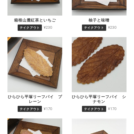
柚子と味噌
箱根山麓紅茶といちご
¥230
¥230
テイクアウト
テイクアウト
ひらひら平塚リーフパイ シ
ひらひら平塚リーフパイ プ
ナモン
レーン
¥170
¥170
テイクアウト
テイクアウト