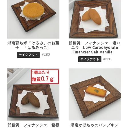
湘南育ち米「はるみ」のお菓
低糖質 フィナンシェ 塩バ
子 「はるみっこ」
ニラ Low Carbohydrate
Financier Salt Vanilla
¥280
テイクアウト
¥250
テイクアウト
低糖質 フィナンシェ 箱根
湘南かぼちゃのパンプキン