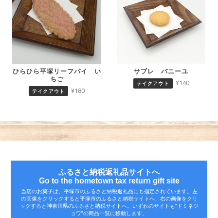
ひらひら平塚リーフパイ い
サブレ バニーユ
ちご
¥140
テイクアウト
¥180
テイクアウト
ふるさと納税返礼品サイトへ
Go to the hometown tax return gift site
当店のお菓子は、平塚市のふるさと納税返礼品にも指定されています。左
の画像をクリックすると平塚市のふるさと納税サイトへ、右の画像をクリ
ックすると神奈川県のふるさと納税サイトへ。いずれのサイトも‟ドミネジ
ョワ”の商品一覧に移動します。