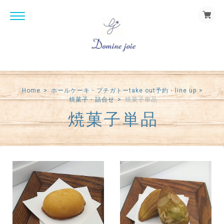
Home
ホールケーキ・プチガトーtake out予約・line up
焼菓子・詰合せ
焼菓子単品
焼菓子単品