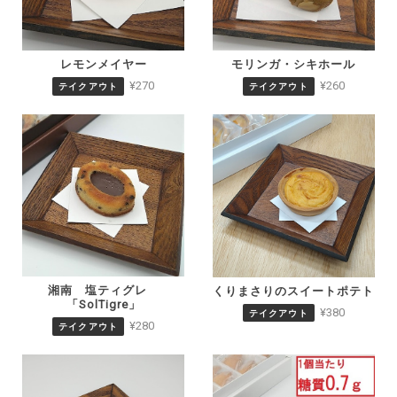
モリンガ・シキホール
レモンメイヤー
¥260
¥270
テイクアウト
テイクアウト
湘南 塩ティグレ
くりまさりのスイートポテト
「SolTigre」
¥380
テイクアウト
¥280
テイクアウト