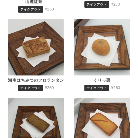
山麓紅茶
¥230
テイクアウト
¥250
テイクアウト
湘南はちみつのフロランタン
くりっ栗
¥280
¥280
テイクアウト
テイクアウト