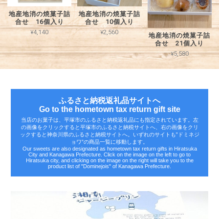
地産地消の焼菓子詰
地産地消の焼菓子詰
合せ 16個入り
合せ 10個入り
¥4,140
¥2,560
地産地消の焼菓子詰
合せ 21個入り
¥5,580
ふるさと納税返礼品サイトへ
Go to the hometown tax return gift site
当店のお菓子は、平塚市のふるさと納税返礼品にも指定されています。左
の画像をクリックすると平塚市のふるさと納税サイトへ、右の画像をクリ
ックすると神奈川県のふるさと納税サイトへ。いずれのサイトも‟ドミネジ
ョワ”の商品一覧に移動します。
Our sweets are also designated as hometown tax return gifts in Hiratsuka
City and Kanagawa Prefecture. Click on the image on the left to go to
Hiratsuka city, and clicking on the image on the right will take you to the
product list of "Dominejois" of Kanagawa Prefecture.