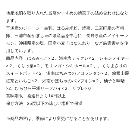
地産地消を取り入れた当店おすすめの焼菓子の詰め合わせになり
ます。
平塚産のジャージー生乳、はるみ米粉、蜂蜜、二宮町産の有精
卵、三浦市産かぼちゃの県産品を中心に、長野県産のメイヤーレ
モン、沖縄県産の塩、国産小麦「はなふわり」など厳選素材を使
用しています。
商品内容：はるみっこ×２、湘南塩ティグレ×２、レモンメイヤー
×２、くりっ栗×２、モリンガ・シキホール×２、、くりまさりの
スイートポテト×２、湘南はちみつのフロランタン×２、箱根山麓
紅茶といちご×２、湘南かぼちゃのパンプキン×２、柚子と味噌
×2、ひらひら平塚リーフパイ×２、サブレ×６
賞味期限：発送日より14日以上
保存方法：25度以下の涼しい場所で保温
※商品内容は、季節により変更になることがあります。