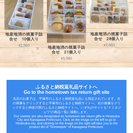
地産地消の焼菓子詰
地産地消の焼菓子詰
合せ 28個入り
合せ 10個入り
¥7,060
¥2,560
地産地消の焼菓子詰
合せ 21個入り
¥5,580
ふるさと納税返礼品サイトへ
Go to the hometown tax return gift site
当店のお菓子は、平塚市のふるさと納税返礼品にも指定されています。左
の画像をクリックすると平塚市のふるさと納税サイトへ、右の画像をクリ
ックすると神奈川県のふるさと納税サイトへ。いずれのサイトも‟ドミネジ
ョワ”の商品一覧に移動します。
Our sweets are also designated as hometown tax return gifts in Hiratsuka
City and Kanagawa Prefecture. Click on the image on the left to go to
Hiratsuka city, and clicking on the image on the right will take you to the
product list of "Dominejois" of Kanagawa Prefecture.