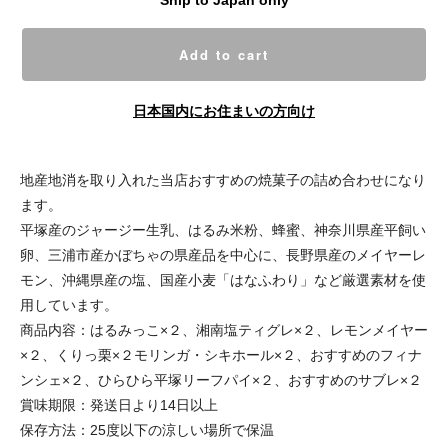
Ship to Japan only
Add to cart
日本国内にお住まいの方向け
地産地消を取り入れた当店おすすめの焼菓子の詰め合わせになり
ます。
平塚産のジャージー生乳、はるみ米粉、蜂蜜、神奈川県産平飼い
卵、三浦市産かぼちゃの県産品を中心に、長野県産のメイヤーレ
モン、沖縄県産の塩、国産小麦「はなふわり」など厳選素材を使
用しています。
商品内容：はるみっこ×２、湘南塩ティグレ×２、レモンメイヤー
×２、くりっ栗×２モリンガ・シキホール×２、おすすめのフィナ
ンシェ×２、ひらひら平塚リーフパイ×２、おすすめのサブレ×２
賞味期限：発送日より14日以上
保存方法：25度以下の涼しい場所で保温