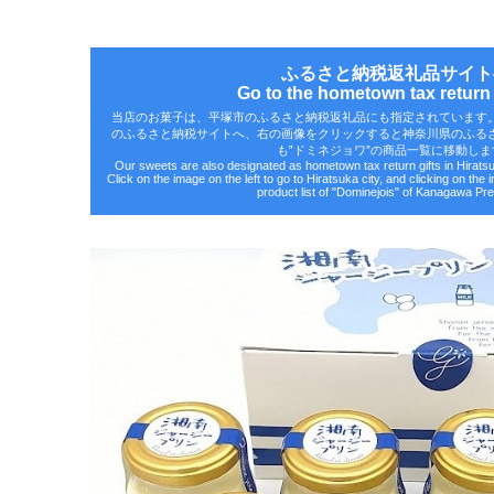
ふるさと納税返礼品サイト
Go to the hometown tax return g
当店のお菓子は、平塚市のふるさと納税返礼品にも指定されています
のふるさと納税サイトへ、右の画像をクリックすると神奈川県のふる
も‟ドミネジョワ”の商品一覧に移動しま
Our sweets are also designated as hometown tax return gifts in Hirat
Click on the image on the left to go to Hiratsuka city, and clicking on the 
product list of "Dominejois" of Kanagawa Pre