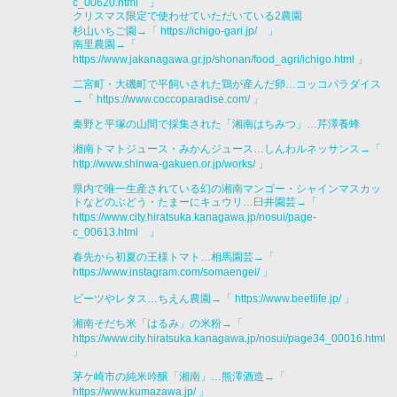
c_00620.html
」
クリスマス限定で使わせていただいている2農園
杉山いちご園→「
https://ichigo-gari.jp/ 」
南里農園→「
https://www.jakanagawa.gr.jp/shonan/food_agri/ichigo.html
」
二宮町・大磯町で平飼いされた鶏が産んだ卵…コッコパラダイス
→「
https://www.coccoparadise.com/
」
秦野と平塚の山間で採集された「湘南はちみつ」…芹澤養蜂
湘南トマトジュース・みかんジュース…しんわルネッサンス→「
http://www.shinwa-gakuen.or.jp/works/
」
県内で唯一生産されている幻の湘南マンゴー・シャインマスカッ
トなどのぶどう・たまーにキュウリ…臼井園芸→「
https://www.city.hiratsuka.kanagawa.jp/nosui/page-
c_00613.html
」
春先から初夏の王様トマト…相馬園芸→「
https://www.instagram.com/somaengei/
」
ビーツやレタス…ちえん農園→「
https://www.beetlife.jp/
」
湘南そだち米「はるみ」の米粉→「
https://www.city.hiratsuka.kanagawa.jp/nosui/page34_00016.html
」
茅ケ崎市の純米吟醸「湘南」…熊澤酒造→「
https://www.kumazawa.jp/
」