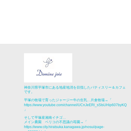
神奈川県平塚市にある地産地消を目指したパティスリー＆カフェ
です。
平塚の牧場で育ったジャージー牛の生乳…片倉牧場→「
https://www.youtube.com/channel/UCnJeERl_sSIsUHip607byKQ
」
そして平塚産湘南イチゴ…
メイン農園 ベリコの不思議の苺園→「
https://www.city.hiratsuka.kanagawa.jp/nosui/page-