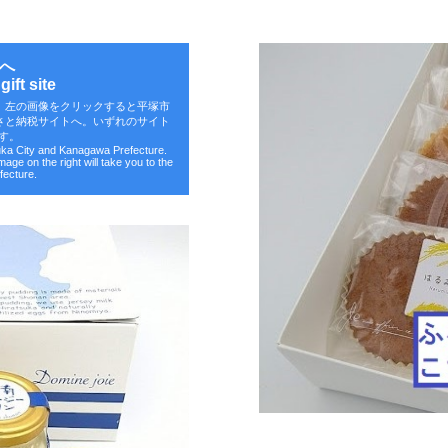
へ
ift site
。左の画像をクリックすると平塚市
さと納税サイトへ。いずれのサイト
す。
suka City and Kanagawa Prefecture.
image on the right will take you to the
fecture.