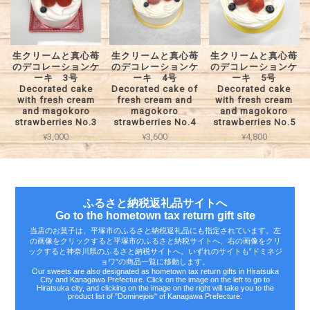
生クリームと真心苺
生クリームと真心苺
生クリームと真心苺
のデコレーションケ
のデコレーションケ
のデコレーションケ
ーキ 3号
ーキ 4号
ーキ 5号
Decorated cake
Decorated cake of
Decorated cake
with fresh cream
fresh cream and
with fresh cream
and magokoro
magokoro
and magokoro
strawberries No.3
strawberries No.4
strawberries No.5
¥3,000
¥3,600
¥4,800
ふるさと納税返礼品サイトへ
Go to the hometown tax return gift site
当店のお菓子は、平塚市のふるさと納税返礼品にも指定されています。左
の画像をクリックすると平塚市のふるさと納税サイトへ、右の画像をクリ
ックすると神奈川県のふるさと納税サイトへ。いずれのサイトも‟ドミネジ
ョワ”の商品一覧に移動します。
Our sweets are also designated as hometown tax return gifts in Hiratsuka
City and Kanagawa Prefecture. Click on the image on the left to go to
Hiratsuka city, and clicking on the image on the right will take you to the
product list of "Dominejois" of Kanagawa Prefecture.