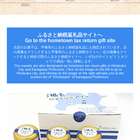
¥360
ふるさと納税返礼品サイトへ
Go to the hometown tax return gift site
当店のお菓子は、平塚市のふるさと納税返礼品にも指定されています。左
の画像をクリックすると平塚市のふるさと納税サイトへ、右の画像をクリ
ックすると神奈川県のふるさと納税サイトへ。いずれのサイトも‟ドミネジ
ョワ”の商品一覧に移動します。
Our sweets are also designated as hometown tax return gifts in Hiratsuka
City and Kanagawa Prefecture. Click on the image on the left to go to
Hiratsuka city, and clicking on the image on the right will take you to the
product list of "Dominejois" of Kanagawa Prefecture.