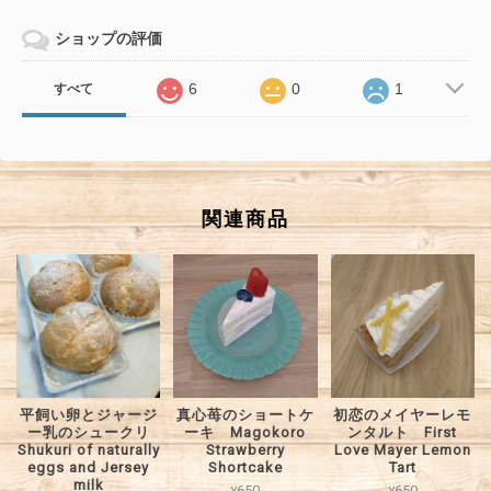
ショップの評価
6
0
1
すべて
関連商品
平飼い卵とジャージ
真心苺のショートケ
初恋のメイヤーレモ
ー乳のシュークリ
ーキ Magokoro
ンタルト First
Shukuri of naturally
Strawberry
Love Mayer Lemon
eggs and Jersey
Shortcake
Tart
milk
¥650
¥650