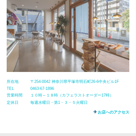
所在地
〒254-0042 神奈川県平塚市明石町26-6中央ビル1F
TEL
0463-67-1896
営業時間
１０時～１８時（カフェラストオーダー17時）
定休日
毎週水曜日・第1・３・５火曜日
お店へのアクセス