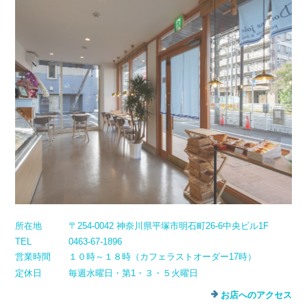
所在地
〒254-0042 神奈川県平塚市明石町26-6中央ビル1F
TEL
0463-67-1896
営業時間
１０時～１８時（カフェラストオーダー17時）
定休日
毎週水曜日・第1・３・５火曜日
お店へのアクセス