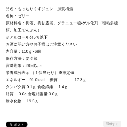
品名：もっちりくずジュレ 加賀梅酒
名称：ゼリー
原材料名：梅酒、梅甘露煮、グラニュー糖/ゲル化剤（増粘多糖
類、加工でんぷん）
※アルコール分5％以下
お酒に弱い方やお子様はご注意ください
内容量：110ｇ×6個
保存方法：要冷蔵
賞味期限：28日以上
栄養成分表示 （１個当たり）※推定値
エネルギー 91.0kcal 糖質 17.3ｇ
タンパク質 0.1ｇ 食物繊維 1.4ｇ
脂質 0.0g 食塩相当量 0.0ｇ
炭水化物 19.5ｇ
通報する