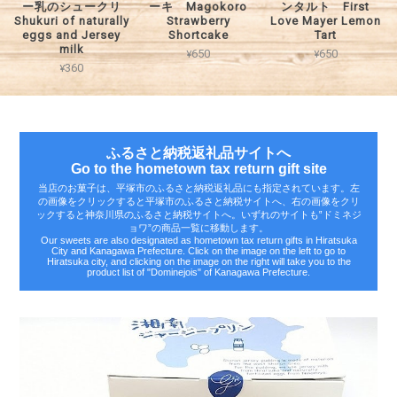
ー乳のシュークリ
ーキ Magokoro
ンタルト First
Shukuri of naturally
Strawberry
Love Mayer Lemon
eggs and Jersey
Shortcake
Tart
milk
¥650
¥650
¥360
ふるさと納税返礼品サイトへ
Go to the hometown tax return gift site
当店のお菓子は、平塚市のふるさと納税返礼品にも指定されています。左
の画像をクリックすると平塚市のふるさと納税サイトへ、右の画像をクリ
ックすると神奈川県のふるさと納税サイトへ。いずれのサイトも‟ドミネジ
ョワ”の商品一覧に移動します。
Our sweets are also designated as hometown tax return gifts in Hiratsuka
City and Kanagawa Prefecture. Click on the image on the left to go to
Hiratsuka city, and clicking on the image on the right will take you to the
product list of "Dominejois" of Kanagawa Prefecture.