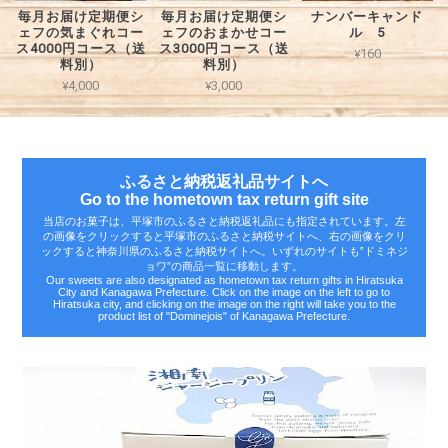
毎月お届け定期便シ
毎月お届け定期便シ
ナンバーキャンド
ェフの気まぐれコー
ェフのおまかせコー
ル 5
ス4000円コース（送
ス3000円コース（送
¥160
料別）
料別）
¥4,000
¥3,000
ふるさと納税返礼品サイトへ
Go to the hometown tax return gift site
当店のお菓子は、平塚市のふるさと納税返礼品にも指定されています。左
の画像をクリックすると平塚市のふるさと納税サイトへ、右の画像をクリ
ックすると神奈川県のふるさと納税サイトへ。いずれのサイトも‟ドミネジ
ョワ”の商品一覧に移動します。
Our sweets are also designated as hometown tax return gifts in Hiratsuka
City and Kanagawa Prefecture. Click on the image on the left to go to
Hiratsuka city, and clicking on the image on the right will take you to the
product list of "Dominejois" of Kanagawa Prefecture.