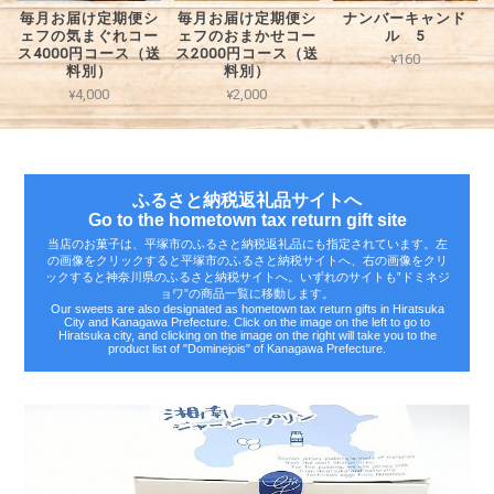
毎月お届け定期便シ
毎月お届け定期便シ
ナンバーキャンド
ェフの気まぐれコー
ェフのおまかせコー
ル 5
ス4000円コース（送
ス2000円コース（送
¥160
料別）
料別）
¥4,000
¥2,000
ふるさと納税返礼品サイトへ
Go to the hometown tax return gift site
当店のお菓子は、平塚市のふるさと納税返礼品にも指定されています。左
の画像をクリックすると平塚市のふるさと納税サイトへ、右の画像をクリ
ックすると神奈川県のふるさと納税サイトへ。いずれのサイトも‟ドミネジ
ョワ”の商品一覧に移動します。
Our sweets are also designated as hometown tax return gifts in Hiratsuka
City and Kanagawa Prefecture. Click on the image on the left to go to
Hiratsuka city, and clicking on the image on the right will take you to the
product list of "Dominejois" of Kanagawa Prefecture.