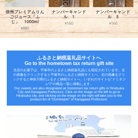
信州プレミアムりん
ナンバーキャンド
ナンバーキャンド
ごジュース「ふ
ル 1
ル 5
じ」 1000ml
¥160
¥160
¥880
ふるさと納税返礼品サイトへ
Go to the hometown tax return gift site
当店のお菓子は、平塚市のふるさと納税返礼品にも指定されています。左
の画像をクリックすると平塚市のふるさと納税サイトへ、右の画像をクリ
ックすると神奈川県のふるさと納税サイトへ。いずれのサイトも‟ドミネジ
ョワ”の商品一覧に移動します。
Our sweets are also designated as hometown tax return gifts in Hiratsuka
City and Kanagawa Prefecture. Click on the image on the left to go to
Hiratsuka city, and clicking on the image on the right will take you to the
product list of "Dominejois" of Kanagawa Prefecture.