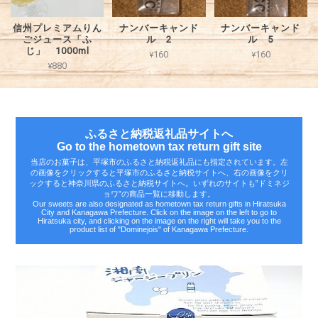
信州プレミアムりん
ナンバーキャンド
ナンバーキャンド
ごジュース「ふ
ル 2
ル 5
じ」 1000ml
¥160
¥160
¥880
ふるさと納税返礼品サイトへ
Go to the hometown tax return gift site
当店のお菓子は、平塚市のふるさと納税返礼品にも指定されています。左
の画像をクリックすると平塚市のふるさと納税サイトへ、右の画像をクリ
ックすると神奈川県のふるさと納税サイトへ。いずれのサイトも‟ドミネジ
ョワ”の商品一覧に移動します。
Our sweets are also designated as hometown tax return gifts in Hiratsuka
City and Kanagawa Prefecture. Click on the image on the left to go to
Hiratsuka city, and clicking on the image on the right will take you to the
product list of "Dominejois" of Kanagawa Prefecture.