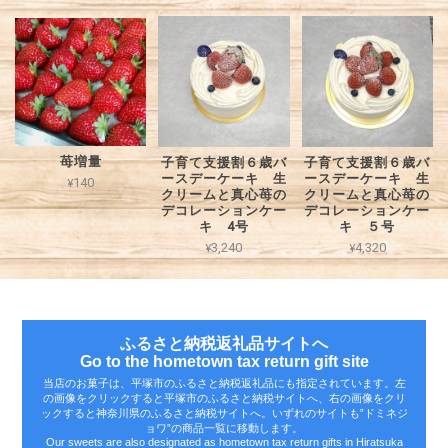
苺増量
子育て支援割６歳バ
子育て支援割６歳バ
ースデーケーキ 生
ースデーケーキ 生
¥140
クリームと真心苺の
クリームと真心苺の
デコレーションケー
デコレーションケー
キ 4号
キ ５号
¥3,240
¥4,320
ふるさと納税返礼品サイトへ
Go to the hometown tax return gift site
当店のお菓子は、平塚市のふるさと納税返礼品にも指定されています。左
の画像をクリックすると平塚市のふるさと納税サイトへ、右の画像をクリ
ックすると神奈川県のふるさと納税サイトへ。いずれのサイトも‟ドミネジ
ョワ”の商品一覧に移動します。
Our sweets are also designated as hometown tax return gifts in Hiratsuka