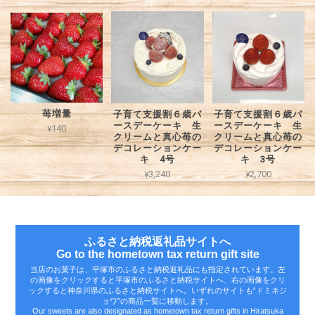
苺増量
子育て支援割６歳バ
子育て支援割６歳バ
ースデーケーキ 生
ースデーケーキ 生
¥140
クリームと真心苺の
クリームと真心苺の
デコレーションケー
デコレーションケー
キ 4号
キ 3号
¥3,240
¥2,700
ふるさと納税返礼品サイトへ
Go to the hometown tax return gift site
当店のお菓子は、平塚市のふるさと納税返礼品にも指定されています。左
の画像をクリックすると平塚市のふるさと納税サイトへ、右の画像をクリ
ックすると神奈川県のふるさと納税サイトへ。いずれのサイトも‟ドミネジ
ョワ”の商品一覧に移動します。
Our sweets are also designated as hometown tax return gifts in Hiratsuka