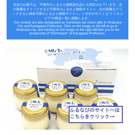
当店のお菓子は、平塚市のふるさと納税返礼品にも指定されています。左
の画像をクリックすると平塚市のふるさと納税サイトへ、右の画像をクリ
ックすると神奈川県のふるさと納税サイトへ。いずれのサイトも‟ドミネジ
ョワ”の商品一覧に移動します。
Our sweets are also designated as hometown tax return gifts in Hiratsuka
City and Kanagawa Prefecture. Click on the image on the left to go to
Hiratsuka city, and clicking on the image on the right will take you to the
product list of "Dominejois" of Kanagawa Prefecture.