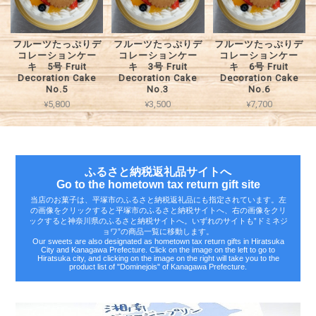
フルーツたっぷりデ
フルーツたっぷりデ
フルーツたっぷりデ
コレーションケー
コレーションケー
コレーションケー
キ 5号 Fruit
キ 3号 Fruit
キ 6号 Fruit
Decoration Cake
Decoration Cake
Decoration Cake
No.5
No.3
No.6
¥5,800
¥3,500
¥7,700
ふるさと納税返礼品サイトへ
Go to the hometown tax return gift site
当店のお菓子は、平塚市のふるさと納税返礼品にも指定されています。左
の画像をクリックすると平塚市のふるさと納税サイトへ、右の画像をクリ
ックすると神奈川県のふるさと納税サイトへ。いずれのサイトも‟ドミネジ
ョワ”の商品一覧に移動します。
Our sweets are also designated as hometown tax return gifts in Hiratsuka
City and Kanagawa Prefecture. Click on the image on the left to go to
Hiratsuka city, and clicking on the image on the right will take you to the
product list of "Dominejois" of Kanagawa Prefecture.