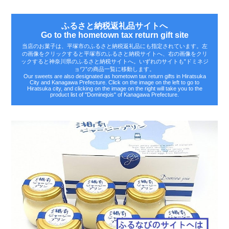
ふるさと納税返礼品サイトへ
Go to the hometown tax return gift site
当店のお菓子は、平塚市のふるさと納税返礼品にも指定されています。左
の画像をクリックすると平塚市のふるさと納税サイトへ、右の画像をクリ
ックすると神奈川県のふるさと納税サイトへ。いずれのサイトも‟ドミネジ
ョワ”の商品一覧に移動します。
Our sweets are also designated as hometown tax return gifts in Hiratsuka
City and Kanagawa Prefecture. Click on the image on the left to go to
Hiratsuka city, and clicking on the image on the right will take you to the
product list of "Dominejois" of Kanagawa Prefecture.