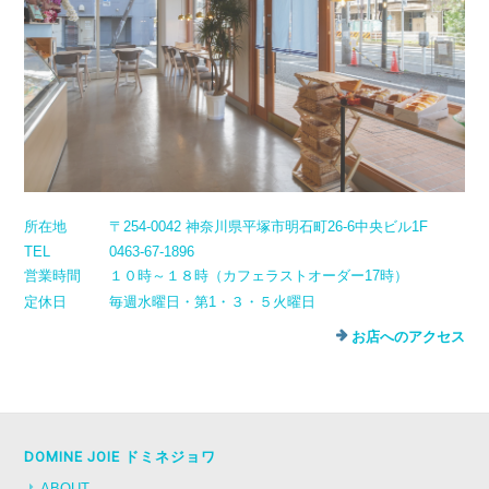
所在地
〒254-0042 神奈川県平塚市明石町26-6中央ビル1F
TEL
0463-67-1896
営業時間
１０時～１８時（カフェラストオーダー17時）
定休日
毎週水曜日・第1・３・５火曜日
お店へのアクセス
DOMINE JOIE ドミネジョワ
ABOUT