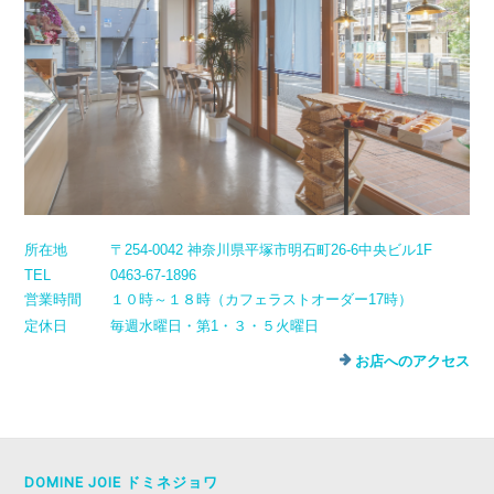
所在地
〒254-0042 神奈川県平塚市明石町26-6中央ビル1F
TEL
0463-67-1896
営業時間
１０時～１８時（カフェラストオーダー17時）
定休日
毎週水曜日・第1・３・５火曜日
お店へのアクセス
DOMINE JOIE ドミネジョワ