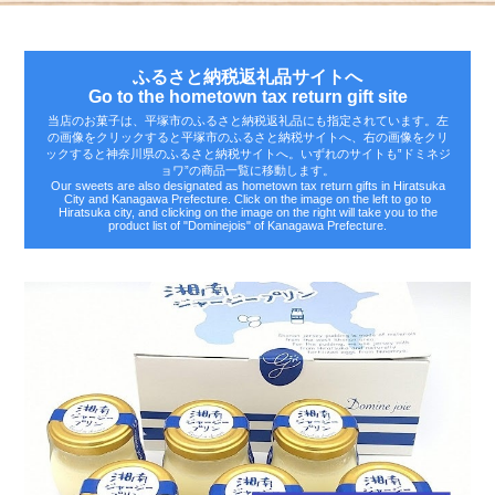
ふるさと納税返礼品サイトへ
Go to the hometown tax return gift site
当店のお菓子は、平塚市のふるさと納税返礼品にも指定されています。左
の画像をクリックすると平塚市のふるさと納税サイトへ、右の画像をクリ
ックすると神奈川県のふるさと納税サイトへ。いずれのサイトも‟ドミネジ
ョワ”の商品一覧に移動します。
Our sweets are also designated as hometown tax return gifts in Hiratsuka
City and Kanagawa Prefecture. Click on the image on the left to go to
Hiratsuka city, and clicking on the image on the right will take you to the
product list of "Dominejois" of Kanagawa Prefecture.