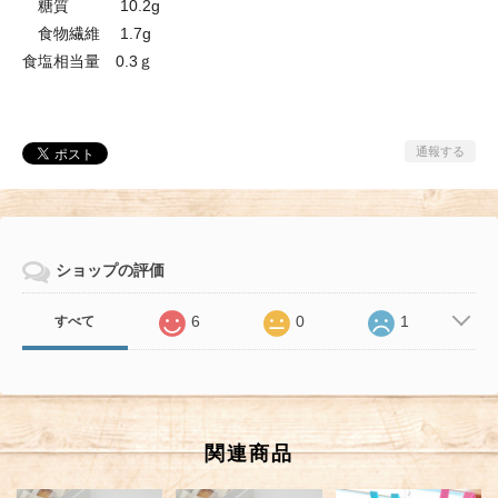
糖質 10.2g
食物繊維 1.7g
食塩相当量 0.3ｇ
通報する
ショップの評価
6
0
1
すべて
関連商品