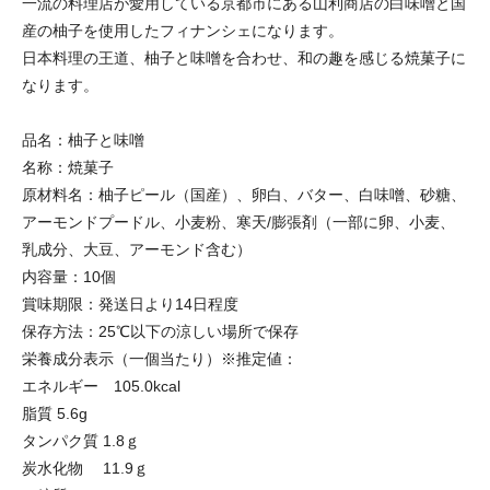
一流の料理店が愛用している京都市にある山利商店の白味噌と国
産の柚子を使用したフィナンシェになります。
日本料理の王道、柚子と味噌を合わせ、和の趣を感じる焼菓子に
なります。
品名：柚子と味噌
名称：焼菓子
原材料名：柚子ピール（国産）、卵白、バター、白味噌、砂糖、
アーモンドプードル、小麦粉、寒天/膨張剤（一部に卵、小麦、
乳成分、大豆、アーモンド含む）
内容量：10個
賞味期限：発送日より14日程度
保存方法：25℃以下の涼しい場所で保存
栄養成分表示（一個当たり）※推定値：
エネルギー 105.0kcal
脂質 5.6g
タンパク質 1.8ｇ
炭水化物 11.9ｇ