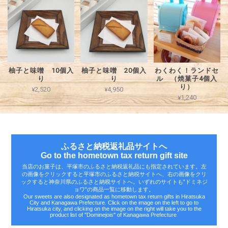
柚子と味噌 10個入
柚子と味噌 20個入
わくわく！ランドセ
り
り
ル （焼菓子4個入
り）
¥2,520
¥4,950
¥1,240
ふるさと納税返礼品サイトへ
Go to the hometown tax return gift site
当店のお菓子は、平塚市のふるさと納税返礼品にも指定されています。左
の画像をクリックすると平塚市のふるさと納税サイトへ、右の画像をクリ
ックすると神奈川県のふるさと納税サイトへ。いずれのサイトも‟ドミネジ
ョワ”の商品一覧に移動します。
Our sweets are also designated as hometown tax return gifts in Hiratsuka
City and Kanagawa Prefecture. Click on the image on the left to go to
Hiratsuka city, and clicking on the image on the right will take you to the
product list of "Dominejois" of Kanagawa Prefecture.