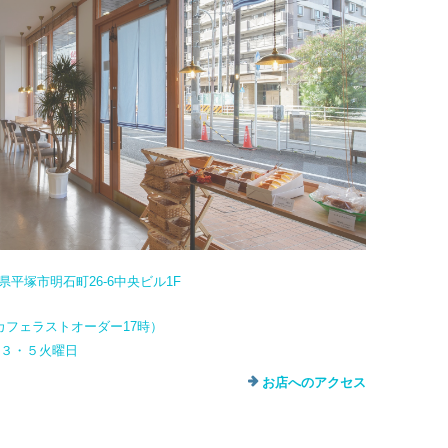
奈川県平塚市明石町26-6中央ビル1F
カフェラストオーダー17時）
・３・５火曜日
お店へのアクセス