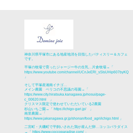
神奈川県平塚市にある地産地消を目指したパティスリー＆カフェ
です。
平塚の牧場で育ったジャージー牛の生乳…片倉牧場→「
https://www.youtube.com/channel/UCnJeERl_sSIsUHip607byKQ
」
そして平塚産湘南イチゴ…
メイン農園 ベリコの不思議の苺園→「
https://www.city.hiratsuka.kanagawa.jp/nosui/page-
c_00620.html
」
クリスマス限定で使わせていただいている2農園
杉山いちご園→「
https://ichigo-gari.jp/ 」
南里農園→「
https://www.jakanagawa.gr.jp/shonan/food_agri/ichigo.html
」
二宮町・大磯町で平飼いされた鶏が産んだ卵…コッコパラダイス
→「
https://www.coccoparadise.com/
」