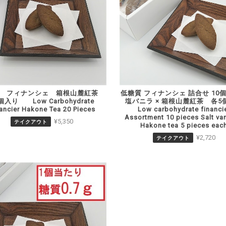
質 フィナンシェ 箱根山麓紅茶
低糖質 フィナンシェ 詰合せ 1
個入り Low Carbohydrate
塩バニラ × 箱根山麓紅茶 
ancier Hakone Tea 20 Pieces
Low carbohydrate financi
Assortment 10 pieces Salt van
¥5,350
テイクアウト
Hakone tea 5 pieces eac
¥2,720
テイクアウト