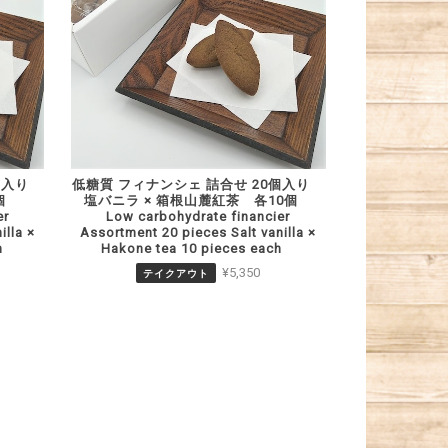
0個入り
低糖質 フィナンシェ 詰合せ 20個入り
各5個
塩バニラ × 箱根山麓紅茶 各10個
er
Low carbohydrate financier
illa ×
Assortment 20 pieces Salt vanilla ×
h
Hakone tea 10 pieces each
¥5,350
テイクアウト