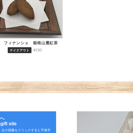
質 フィナンシェ 箱根山麓紅茶
¥250
テイクアウト
へ
ift site
。左の画像をクリックすると平塚市