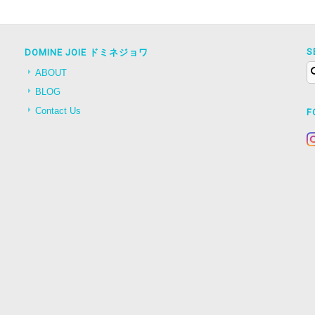
S
DOMINE JOIE ドミネジョワ
ABOUT
BLOG
Contact Us
F