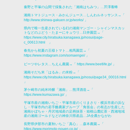
秦野と平塚の山間で採集された「湘南はちみつ」…芹澤養蜂
湘南トマトジュース・みかんジュース…しんわルネッサンス→「
http://www.shinwa-gakuen.or.jp/works/
」
県内で唯一生産されている幻の湘南マンゴー・シャインマスカッ
トなどのぶどう・たまーにキュウリ…臼井園芸→「
https://www.city.hiratsuka.kanagawa.jp/nosui/page-
c_00613.html
」
春先から初夏の王様トマト…相馬園芸→「
https://www.instagram.com/somaengei/
」
ビーツやレタス…ちえん農園→「
https://www.beetlife.jp/
」
湘南そだち米「はるみ」の米粉→「
https://www.city.hiratsuka.kanagawa.jp/nosui/page34_00016.html
」
茅ケ崎市の純米吟醸「湘南」…熊澤酒造→「
https://www.kumazawa.jp/
」
平塚市産の湘南いちご・平塚市産のくりまさり・横浜市産の浜な
し・平塚市内の若手酪農家グループ「角笛会」の有志が生産した
湘南かぼちゃ・丹沢地域産の足柄抹茶・箱根山麓紅茶・西湘地域
産の湘南ゴールドなどの神奈川県産品…JA全農かながわ
長野県伊那市の夏秋いちご「真心」…森本農園→「
https://www.morimoto-nouen.co.jp/
」