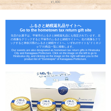
¥1,400
ふるさと納税返礼品サイトへ
Go to the hometown tax return gift site
当店のお菓子は、平塚市のふるさと納税返礼品にも指定されています。左
の画像をクリックすると平塚市のふるさと納税サイトへ、右の画像をクリ
ックすると神奈川県のふるさと納税サイトへ。いずれのサイトも‟ドミネジ
ョワ”の商品一覧に移動します。
Our sweets are also designated as hometown tax return gifts in Hiratsuka
City and Kanagawa Prefecture. Click on the image on the left to go to
Hiratsuka city, and clicking on the image on the right will take you to the
product list of "Dominejois" of Kanagawa Prefecture.