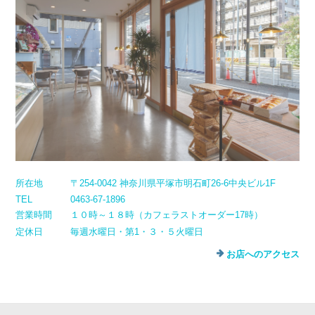
所在地
〒254-0042 神奈川県平塚市明石町26-6中央ビル1F
TEL
0463-67-1896
営業時間
１０時～１８時（カフェラストオーダー17時）
定休日
毎週水曜日・第1・３・５火曜日
お店へのアクセス