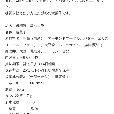
良し、1個ずつ食べても良し、小さめのサイズに焼き上げまし
た。
糖質を控えたい方にお勧めの焼菓子です。
品名：低糖質 塩バニラ
名称：焼菓子
原材料名：卵白（国産）、アーモンドプードル、バター、エリス
リトール、ブランデー、大豆粉、バニラオイル、塩/膨張剤（一
部に卵、大豆、乳成分、アーモンド含む）
内容量：2個入×20袋
賞味期限：発送日より14日程度
保存方法：25℃以下の涼しい場所で保存
栄養成分表示（一個当たり）※推定値：
エネルギー 60.7kcal
脂質 5.4g
タンパク質 1.7ｇ
炭水化物 3.5ｇ
糖質 0.7g