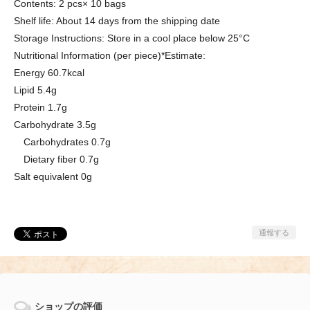
Contents: 2 pcs× 10 bags
Shelf life: About 14 days from the shipping date
Storage Instructions: Store in a cool place below 25°C
Nutritional Information (per piece)*Estimate:
Energy 60.7kcal
Lipid 5.4g
Protein 1.7g
Carbohydrate 3.5g
Carbohydrates 0.7g
Dietary fiber 0.7g
Salt equivalent 0g
通報する
ショップの評価