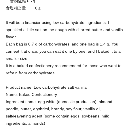
食物繊維 0.7g
食塩相当量 0ｇ
It will be a financier using low-carbohydrate ingredients. I
sprinkled a little salt on the dough with charred butter and vanilla
flavor.
Each bag is 0.7 g of carbohydrates, and one bag is 1.4 g. You
can eat it at once, you can eat it one by one, and I baked it to a
smaller size.
It is a baked confectionery recommended for those who want to
refrain from carbohydrates.
Product name: Low carbohydrate salt vanilla
Name: Baked Confectionery
Ingredient name: egg white (domestic production), almond
poodle, butter, erythritol, brandy, soy flour, vanilla oil,
salt/leavening agent (some contain eggs, soybeans, milk
ingredients, almonds)