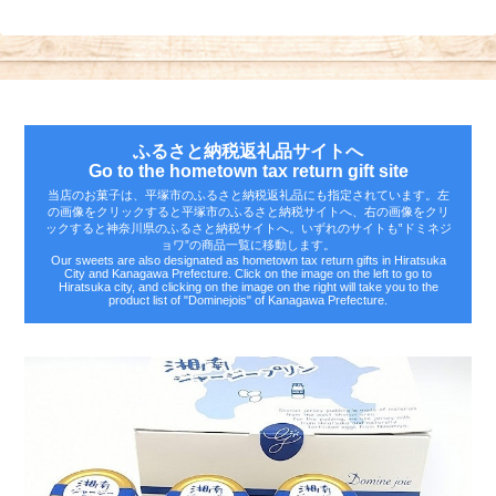
ふるさと納税返礼品サイトへ
Go to the hometown tax return gift site
当店のお菓子は、平塚市のふるさと納税返礼品にも指定されています。左
の画像をクリックすると平塚市のふるさと納税サイトへ、右の画像をクリ
ックすると神奈川県のふるさと納税サイトへ。いずれのサイトも‟ドミネジ
ョワ”の商品一覧に移動します。
Our sweets are also designated as hometown tax return gifts in Hiratsuka
City and Kanagawa Prefecture. Click on the image on the left to go to
Hiratsuka city, and clicking on the image on the right will take you to the
product list of "Dominejois" of Kanagawa Prefecture.