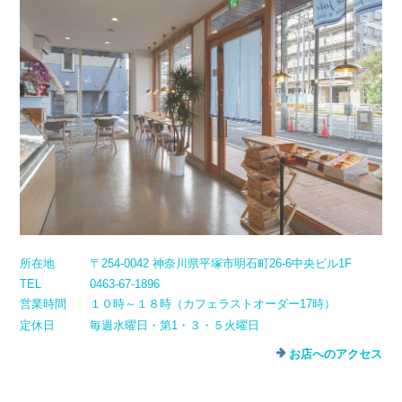
所在地
〒254-0042 神奈川県平塚市明石町26-6中央ビル1F
TEL
0463-67-1896
営業時間
１０時～１８時（カフェラストオーダー17時）
定休日
毎週水曜日・第1・３・５火曜日
お店へのアクセス