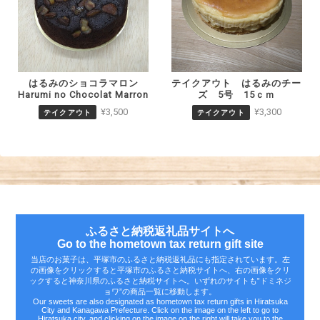
はるみのショコラマロン
テイクアウト はるみのチー
Harumi no Chocolat Marron
ズ 5号 15ｃｍ
¥3,500
¥3,300
テイクアウト
テイクアウト
ふるさと納税返礼品サイトへ
Go to the hometown tax return gift site
当店のお菓子は、平塚市のふるさと納税返礼品にも指定されています。左
の画像をクリックすると平塚市のふるさと納税サイトへ、右の画像をクリ
ックすると神奈川県のふるさと納税サイトへ。いずれのサイトも‟ドミネジ
ョワ”の商品一覧に移動します。
Our sweets are also designated as hometown tax return gifts in Hiratsuka
City and Kanagawa Prefecture. Click on the image on the left to go to
Hiratsuka city, and clicking on the image on the right will take you to the