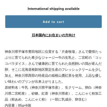
International shipping available
Add to cart
日本国内にお住まいの方向け
神奈川県平塚市豊田地区に位置する「片倉牧場」さんで愛情たっ
ぷりに育てられた希少なジャージー牛の生乳と、二宮町の「コッ
コパラダイス」さんで健康的に育てられた自然飼いの鶏が産んだ
卵、そこに北海道根釧地区限定生産のフレッシュクリームを少し
加え、神奈川県西部の特産品の箱根山麓紅茶を使用。上品な優し
い味わいのプリンが出来上がりました。
原材料名：牛乳（神奈川県平塚市産）、生クリーム、卵白（神奈
川県二宮町産）、砂糖、紅茶（神奈川県産）、こんにゃく粉加工
品（粉あめ、こんにゃく粉）（一部に乳成分、卵含む）
内容量：85g×6個