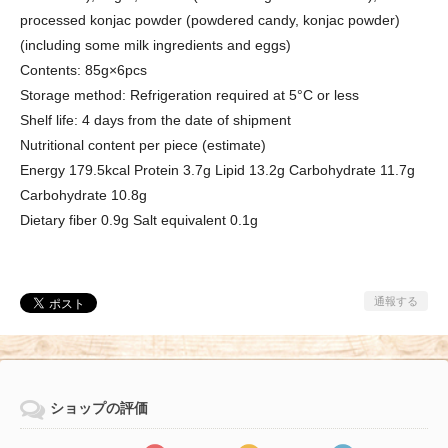
processed konjac powder (powdered candy, konjac powder)
(including some milk ingredients and eggs)
Contents: 85g×6pcs
Storage method: Refrigeration required at 5°C or less
Shelf life: 4 days from the date of shipment
Nutritional content per piece (estimate)
Energy 179.5kcal Protein 3.7g Lipid 13.2g Carbohydrate 11.7g
Carbohydrate 10.8g
Dietary fiber 0.9g Salt equivalent 0.1g
通報する
ショップの評価