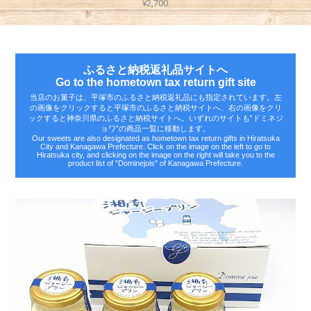
¥2,700
ふるさと納税返礼品サイトへ
Go to the hometown tax return gift site
当店のお菓子は、平塚市のふるさと納税返礼品にも指定されています。左
の画像をクリックすると平塚市のふるさと納税サイトへ、右の画像をクリ
ックすると神奈川県のふるさと納税サイトへ。いずれのサイトも‟ドミネジ
ョワ”の商品一覧に移動します。
Our sweets are also designated as hometown tax return gifts in Hiratsuka
City and Kanagawa Prefecture. Click on the image on the left to go to
Hiratsuka city, and clicking on the image on the right will take you to the
product list of "Dominejois" of Kanagawa Prefecture.