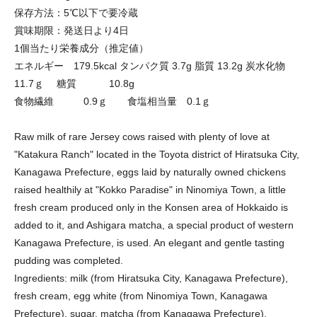
保存方法：5℃以下で要冷蔵
賞味期限：発送日より4日
1個当たり栄養成分（推定値）
エネルギー 179.5kcal タンパク質 3.7g 脂質 13.2g 炭水化物
11.7ｇ 糖質 10.8g
食物繊維 0.9ｇ 食塩相当量 0.1ｇ
Raw milk of rare Jersey cows raised with plenty of love at
"Katakura Ranch" located in the Toyota district of Hiratsuka City,
Kanagawa Prefecture, eggs laid by naturally owned chickens
raised healthily at "Kokko Paradise" in Ninomiya Town, a little
fresh cream produced only in the Konsen area of Hokkaido is
added to it, and Ashigara matcha, a special product of western
Kanagawa Prefecture, is used. An elegant and gentle tasting
pudding was completed.
Ingredients: milk (from Hiratsuka City, Kanagawa Prefecture),
fresh cream, egg white (from Ninomiya Town, Kanagawa
Prefecture), sugar, matcha (from Kanagawa Prefecture),