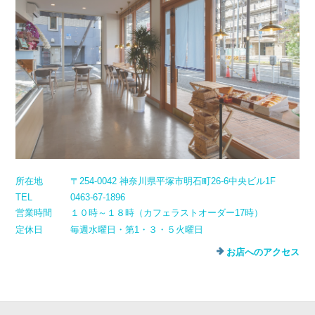
所在地
〒254-0042 神奈川県平塚市明石町26-6中央ビル1F
TEL
0463-67-1896
営業時間
１０時～１８時（カフェラストオーダー17時）
定休日
毎週水曜日・第1・３・５火曜日
お店へのアクセス