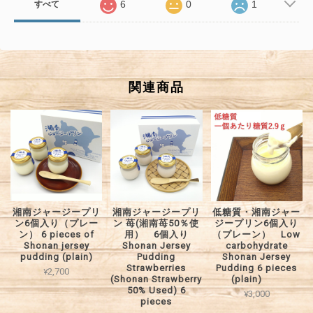
6
0
1
すべて
関連商品
湘南ジャージープリ
湘南ジャージープリ
低糖質・湘南ジャー
ン6個入り（プレー
ン 苺(湘南苺50％使
ジープリン6個入り
ン） 6 pieces of
用） 6個入り
（プレーン） Low
Shonan jersey
Shonan Jersey
carbohydrate
pudding (plain)
Pudding
Shonan Jersey
Strawberries
Pudding 6 pieces
¥2,700
(Shonan Strawberry
(plain)
50% Used) 6
¥3,000
pieces