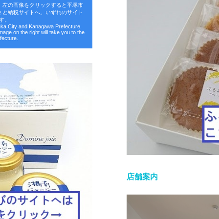
。左の画像をクリックすると平塚市
さと納税サイトへ。いずれのサイト
す。
suka City and Kanagawa Prefecture.
image on the right will take you to the
fecture.
店舗案内