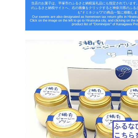
当店のお菓子は、平塚市のふるさと納税返礼品にも指定されています
のふるさと納税サイトへ、右の画像をクリックすると神奈川県のふる
も‟ドミネジョワ”の商品一覧に移動しま
Our sweets are also designated as hometown tax return gifts in Hirat
Click on the image on the left to go to Hiratsuka city, and clicking on the 
product list of "Dominejois" of Kanagawa Pre