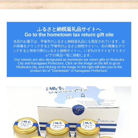
ふるさと納税返礼品サイトへ
Go to the hometown tax return gift site
当店のお菓子は、平塚市のふるさと納税返礼品にも指定されています。左
の画像をクリックすると平塚市のふるさと納税サイトへ、右の画像をクリ
ックすると神奈川県のふるさと納税サイトへ。いずれのサイトも‟ドミネジ
ョワ”の商品一覧に移動します。
Our sweets are also designated as hometown tax return gifts in Hiratsuka
City and Kanagawa Prefecture. Click on the image on the left to go to
Hiratsuka city, and clicking on the image on the right will take you to the
product list of "Dominejois" of Kanagawa Prefecture.