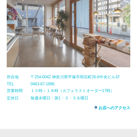
所在地
〒254-0042 神奈川県平塚市明石町26-6中央ビル1F
TEL
0463-67-1896
営業時間
１０時～１８時（カフェラストオーダー17時）
定休日
毎週水曜日・第1・３・５火曜日
お店へのアクセス