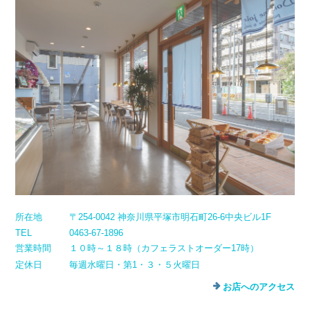
所在地
〒254-0042 神奈川県平塚市明石町26-6中央ビル1F
TEL
0463-67-1896
営業時間
１０時～１８時（カフェラストオーダー17時）
定休日
毎週水曜日・第1・３・５火曜日
お店へのアクセス