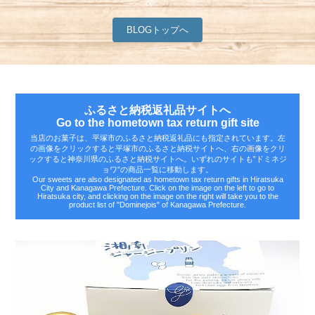
BLOGトップへ
ふるさと納税返礼品サイトへ
Go to the hometown tax return gift site
当店のお菓子は、平塚市のふるさと納税返礼品にも指定されています。左
の画像をクリックすると平塚市のふるさと納税サイトへ、右の画像をクリ
ックすると神奈川県のふるさと納税サイトへ。いずれのサイトも‟ドミネジ
ョワ”の商品一覧に移動します。
Our sweets are also designated as hometown tax return gifts in Hiratsuka
City and Kanagawa Prefecture. Click on the image on the left to go to
Hiratsuka city, and clicking on the image on the right will take you to the
product list of "Dominejois" of Kanagawa Prefecture.