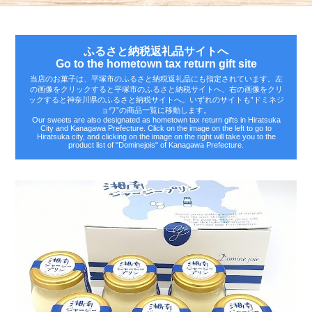
ふるさと納税返礼品サイトへ
Go to the hometown tax return gift site
当店のお菓子は、平塚市のふるさと納税返礼品にも指定されています。左
の画像をクリックすると平塚市のふるさと納税サイトへ、右の画像をクリ
ックすると神奈川県のふるさと納税サイトへ。いずれのサイトも‟ドミネジ
ョワ”の商品一覧に移動します。
Our sweets are also designated as hometown tax return gifts in Hiratsuka
City and Kanagawa Prefecture. Click on the image on the left to go to
Hiratsuka city, and clicking on the image on the right will take you to the
product list of "Dominejois" of Kanagawa Prefecture.