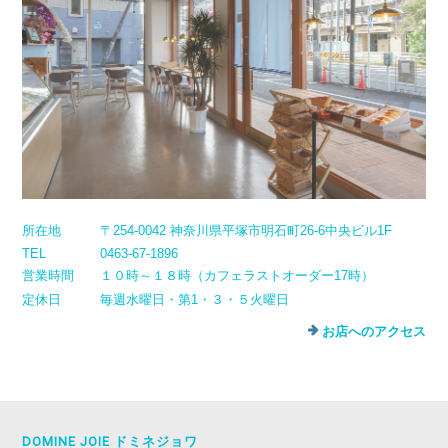
所在地
〒254-0042 神奈川県平塚市明石町26-6中央ビル1F
TEL
0463-67-1896
営業時間
１０時～１８時（カフェラストオーダー17時）
定休日
毎週水曜日・第1・３・５火曜日
お店へのアクセス
DOMINE JOIE ドミネジョワ