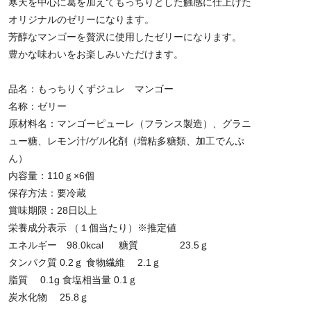
寒天を中心に葛を加えてもっちりとした触感に仕上げた
オリジナルのゼリーになります。
芳醇なマンゴーを贅沢に使用したゼリーになります。
豊かな味わいをお楽しみいただけます。
品名：もっちりくずジュレ マンゴー
名称：ゼリー
原材料名：マンゴーピューレ（フランス製造）、グラニ
ュー糖、レモン汁/ゲル化剤（増粘多糖類、加工でんぷ
ん）
内容量：110ｇ×6個
保存方法：要冷蔵
賞味期限：28日以上
栄養成分表示 （１個当たり）※推定値
エネルギー 98.0kcal 糖質 23.5ｇ
タンパク質 0.2ｇ 食物繊維 2.1ｇ
脂質 0.1g 食塩相当量 0.1ｇ
炭水化物 25.8ｇ