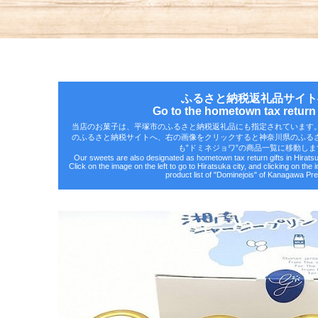
ふるさと納税返礼品サイト
Go to the hometown tax return g
当店のお菓子は、平塚市のふるさと納税返礼品にも指定されています
のふるさと納税サイトへ、右の画像をクリックすると神奈川県のふる
も‟ドミネジョワ”の商品一覧に移動しま
Our sweets are also designated as hometown tax return gifts in Hirat
Click on the image on the left to go to Hiratsuka city, and clicking on the 
product list of "Dominejois" of Kanagawa Pre