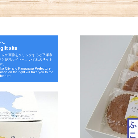
へ
ift site
。左の画像をクリックすると平塚市
さと納税サイトへ。いずれのサイト
す。
suka City and Kanagawa Prefecture.
image on the right will take you to the
fecture.