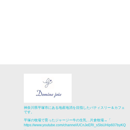
神奈川県平塚市にある地産地消を目指したパティスリー＆カフェ
です。
平塚の牧場で育ったジャージー牛の生乳…片倉牧場→「
https://www.youtube.com/channel/UCnJeERl_sSIsUHip607byKQ
」