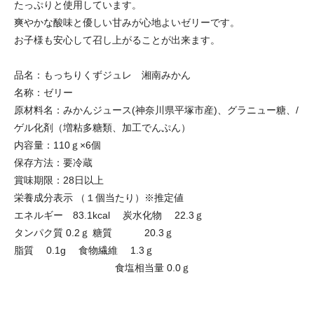
たっぷりと使用しています。
爽やかな酸味と優しい甘みが心地よいゼリーです。
お子様も安心して召し上がることが出来ます。
品名：もっちりくずジュレ 湘南みかん
名称：ゼリー
原材料名：みかんジュース(神奈川県平塚市産)、グラニュー糖、/
ゲル化剤（増粘多糖類、加工でんぷん）
内容量：110ｇ×6個
保存方法：要冷蔵
賞味期限：28日以上
栄養成分表示 （１個当たり）※推定値
エネルギー 83.1kcal 炭水化物 22.3ｇ
タンパク質 0.2ｇ 糖質 20.3ｇ
脂質 0.1g 食物繊維 1.3ｇ
食塩相当量 0.0ｇ