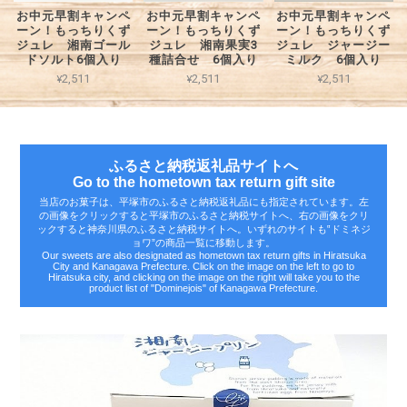
お中元早割キャンペ
お中元早割キャンペ
お中元早割キャンペ
ーン！もっちりくず
ーン！もっちりくず
ーン！もっちりくず
ジュレ 湘南ゴール
ジュレ 湘南果実3
ジュレ ジャージー
ドソルト6個入り
種詰合せ 6個入り
ミルク 6個入り
¥2,511
¥2,511
¥2,511
ふるさと納税返礼品サイトへ
Go to the hometown tax return gift site
当店のお菓子は、平塚市のふるさと納税返礼品にも指定されています。左
の画像をクリックすると平塚市のふるさと納税サイトへ、右の画像をクリ
ックすると神奈川県のふるさと納税サイトへ。いずれのサイトも‟ドミネジ
ョワ”の商品一覧に移動します。
Our sweets are also designated as hometown tax return gifts in Hiratsuka
City and Kanagawa Prefecture. Click on the image on the left to go to
Hiratsuka city, and clicking on the image on the right will take you to the
product list of "Dominejois" of Kanagawa Prefecture.