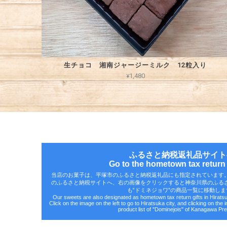
生チョコ 湘南ジャージーミルク 12粒入り
¥1,480
ふるさと納税返礼品サイト
Go to the hometown tax return g
当店のお菓子は、平塚市のふるさと納税返礼品にも指定されています
のふるさと納税サイトへ、右の画像をクリックすると神奈川県のふる
も‟ドミネジョワ”の商品一覧に移動しま
Our sweets are also designated as hometown tax return gifts in Hirat
Click on the image on the left to go to Hiratsuka city, and clicking on the 
product list of "Dominejois" of Kanagawa Pre