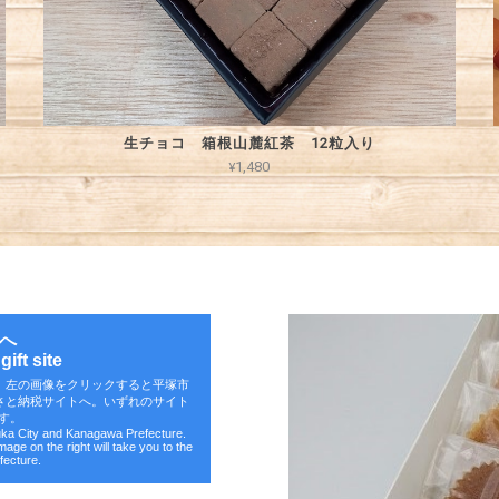
生チョコ 箱根山麓紅茶 12粒入り
¥1,480
へ
ift site
。左の画像をクリックすると平塚市
さと納税サイトへ。いずれのサイト
す。
suka City and Kanagawa Prefecture.
image on the right will take you to the
fecture.