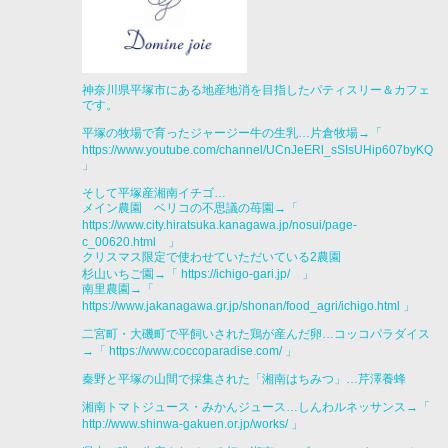
神奈川県平塚市にある地産地消を目指したパティスリー＆カフェ
です。
平塚の牧場で育ったジャージー牛の生乳…片倉牧場→「
https://www.youtube.com/channel/UCnJeERl_sSIsUHip607byKQ
」
そして平塚産湘南イチゴ…
メイン農園 ベリコの不思議の苺園→「
https://www.city.hiratsuka.kanagawa.jp/nosui/page-
c_00620.html
」
クリスマス限定で使わせていただいている2農園
杉山いちご園→「
https://ichigo-gari.jp/ 」
南里農園→「
https://www.jakanagawa.gr.jp/shonan/food_agri/ichigo.html
」
二宮町・大磯町で平飼いされた鶏が産んだ卵…コッコパラダイス
→「
https://www.coccoparadise.com/
」
秦野と平塚の山間で採集された「湘南はちみつ」…芹澤養蜂
湘南トマトジュース・みかんジュース…しんわルネッサンス→「
http://www.shinwa-gakuen.or.jp/works/
」