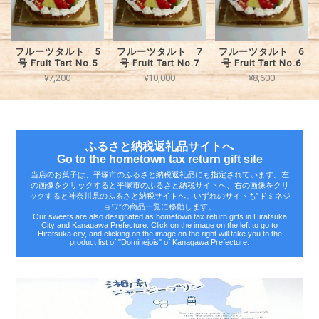
フルーツタルト 5
フルーツタルト 7
フルーツタルト 6
号 Fruit Tart No.5
号 Fruit Tart No.7
号 Fruit Tart No.6
¥7,200
¥10,000
¥8,600
ふるさと納税返礼品サイトへ
Go to the hometown tax return gift site
当店のお菓子は、平塚市のふるさと納税返礼品にも指定されています。左
の画像をクリックすると平塚市のふるさと納税サイトへ、右の画像をクリ
ックすると神奈川県のふるさと納税サイトへ。いずれのサイトも‟ドミネジ
ョワ”の商品一覧に移動します。
Our sweets are also designated as hometown tax return gifts in Hiratsuka
City and Kanagawa Prefecture. Click on the image on the left to go to
Hiratsuka city, and clicking on the image on the right will take you to the
product list of "Dominejois" of Kanagawa Prefecture.