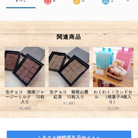
6
0
1
すべて
関連商品
生チョコ 湘南ジャ
生チョコ 箱根山麓
わくわく！ランドセ
ージーミルク 12粒
紅茶 12粒入り
ル （焼菓子4個入
入り
り）
¥1,480
¥1,480
¥1,240
ふるさと納税返礼品サイトへ