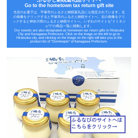
Go to the hometown tax return gift site
当店のお菓子は、平塚市のふるさと納税返礼品にも指定されています。左
の画像をクリックすると平塚市のふるさと納税サイトへ、右の画像をクリ
ックすると神奈川県のふるさと納税サイトへ。いずれのサイトも‟ドミネジ
ョワ”の商品一覧に移動します。
Our sweets are also designated as hometown tax return gifts in Hiratsuka
City and Kanagawa Prefecture. Click on the image on the left to go to
Hiratsuka city, and clicking on the image on the right will take you to the
product list of "Dominejois" of Kanagawa Prefecture.