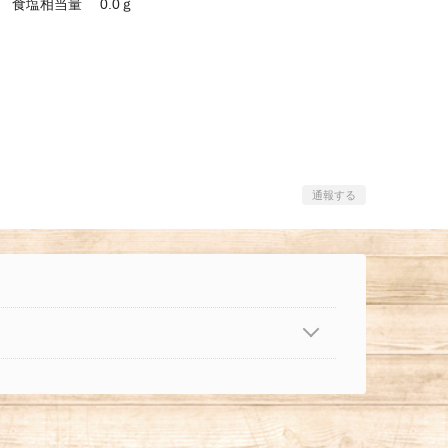
食塩相当量 0.0ｇ
通報する