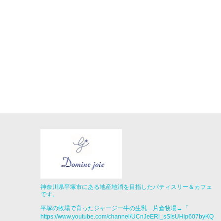
神奈川県平塚市にある地産地消を目指したパティスリー＆カフェ
です。
平塚の牧場で育ったジャージー牛の生乳…片倉牧場→「
https://www.youtube.com/channel/UCnJeERl_sSIsUHip607byKQ