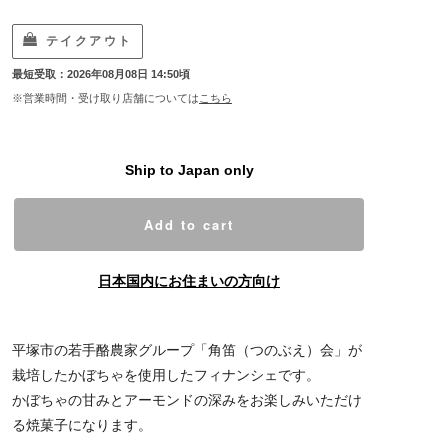
テイクアウト
最短受取：2026年08月08日 14:50頃
※営業時間・受け取り店舗については
こちら
Ship to Japan only
Add to cart
日本国内にお住まいの方向け
平塚市の若手酪農家グループ「角笛（つのぶえ）会」が
栽培したかぼちゃを使用したフィナンシェです。
かぼちゃの甘みとアーモンドの深みをお楽しみいただけ
る焼菓子になります。