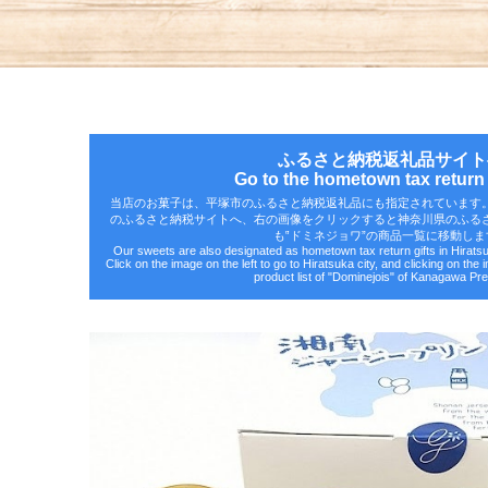
ふるさと納税返礼品サイト
Go to the hometown tax return g
当店のお菓子は、平塚市のふるさと納税返礼品にも指定されています
のふるさと納税サイトへ、右の画像をクリックすると神奈川県のふる
も‟ドミネジョワ”の商品一覧に移動しま
Our sweets are also designated as hometown tax return gifts in Hirat
Click on the image on the left to go to Hiratsuka city, and clicking on the 
product list of "Dominejois" of Kanagawa Pre