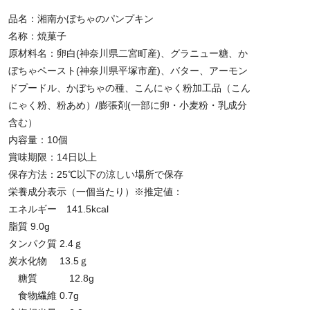
品名：湘南かぼちゃのパンプキン
名称：焼菓子
原材料名：卵白(神奈川県二宮町産)、グラニュー糖、か
ぼちゃペースト(神奈川県平塚市産)、バター、アーモン
ドプードル、かぼちゃの種、こんにゃく粉加工品（こん
にゃく粉、粉あめ）/膨張剤(一部に卵・小麦粉・乳成分
含む）
内容量：10個
賞味期限：14日以上
保存方法：25℃以下の涼しい場所で保存
栄養成分表示（一個当たり）※推定値：
エネルギー 141.5kcal
脂質 9.0g
タンパク質 2.4ｇ
炭水化物 13.5ｇ
糖質 12.8g
食物繊維 0.7g