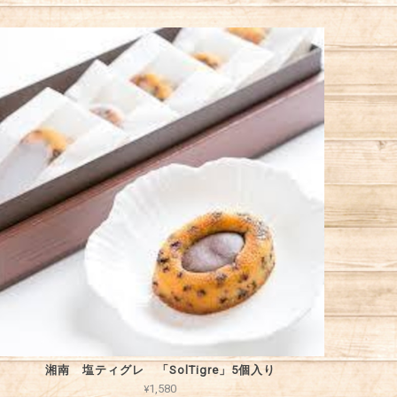
湘南 塩ティグレ 「SolTigre」5個入り
¥1,580