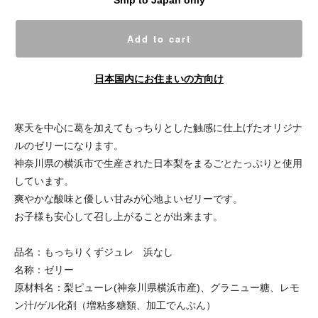
Ship to Japan only
Add to cart
日本国内にお住まいの方向け
寒天を中心に葛を加えてもっちりとした触感に仕上げたオリジナ
ルのゼリーになります。
神奈川県の横浜市で生産された日本梨をまるごとたっぷりと使用
しています。
爽やかな酸味と優しい甘みが心地よいゼリーです。
お子様も安心して召し上がることが出来ます。
品名：もっちりくずジュレ 浜なし
名称：ゼリー
原材料名：梨ピューレ(神奈川県横浜市産)、グラニュー糖、レモ
ン汁/ゲル化剤（増粘多糖類、加工でんぷん）