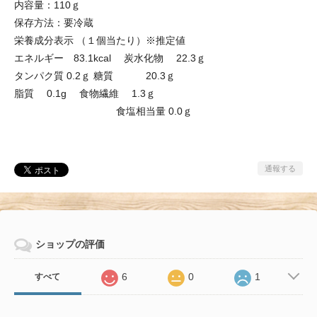
内容量：110ｇ
保存方法：要冷蔵
栄養成分表示 （１個当たり）※推定値
エネルギー 83.1kcal 炭水化物 22.3ｇ
タンパク質 0.2ｇ 糖質 20.3ｇ
脂質 0.1g 食物繊維 1.3ｇ
食塩相当量 0.0ｇ
通報する
ショップの評価
6
0
1
すべて