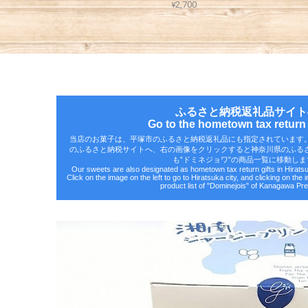
¥2,700
ふるさと納税返礼品サイト
Go to the hometown tax return g
当店のお菓子は、平塚市のふるさと納税返礼品にも指定されています
のふるさと納税サイトへ、右の画像をクリックすると神奈川県のふる
も‟ドミネジョワ”の商品一覧に移動しま
Our sweets are also designated as hometown tax return gifts in Hirat
Click on the image on the left to go to Hiratsuka city, and clicking on the 
product list of "Dominejois" of Kanagawa Pre