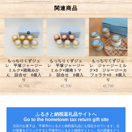
関連商品
もっちりくずジュ
もっちりくずジュ
もっちりくずジュ
レ 平塚ジャージー
レ 平塚ジャージー
レ ジャージーミル
ミルク×湘南みか
ミルク×湘南トマ
ク×3 ジャージーカ
ん 詰合せ 6個入
ト 詰合せ 6個入
フェラテ×3 6個入
り
り
り
¥2,700
¥2,700
¥2,700
ふるさと納税返礼品サイトへ
Go to the hometown tax return gift site
当店のお菓子は、平塚市のふるさと納税返礼品にも指定されています。左
の画像をクリックすると平塚市のふるさと納税サイトへ、右の画像をクリ