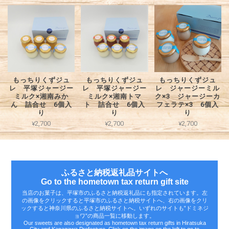
もっちりくずジュ
もっちりくずジュ
もっちりくずジュ
レ 平塚ジャージー
レ 平塚ジャージー
レ ジャージーミル
ミルク×湘南みか
ミルク×湘南トマ
ク×3 ジャージーカ
ん 詰合せ 6個入
ト 詰合せ 6個入
フェラテ×3 6個入
り
り
り
¥2,700
¥2,700
¥2,700
ふるさと納税返礼品サイトへ
Go to the hometown tax return gift site
当店のお菓子は、平塚市のふるさと納税返礼品にも指定されています。左
の画像をクリックすると平塚市のふるさと納税サイトへ、右の画像をクリ
ックすると神奈川県のふるさと納税サイトへ。いずれのサイトも‟ドミネジ
ョワ”の商品一覧に移動します。
Our sweets are also designated as hometown tax return gifts in Hiratsuka