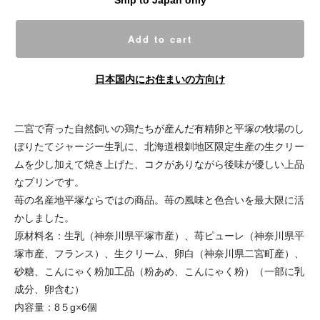
Ship to Japan only
Add to cart
日本国内にお住まいの方向け
二宮で育った自然飼いの鶏たちが産んだ有精卵と平塚の牧場のし
ぼりたてジャージー生乳に、北海道根釧地区限定生産の生クリー
ムを少し加えて焼き上げた、コクがありながら後味が優しい上品
なプリンです。
苺の名産地平塚ならではの商品。苺の風味と色合いを最大限に活
かしました。
原材料名：生乳（神奈川県平塚市産）、苺ピューレ（神奈川県平
塚市産、フランス）、生クリーム、卵白（神奈川県二宮町産）、
砂糖、こんにゃく粉加工品（粉あめ、こんにゃく粉）（一部に乳
成分、卵含む）
内容量：8５g×6個