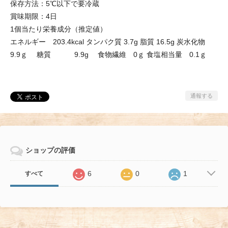
保存方法：5℃以下で要冷蔵
賞味期限：4日
1個当たり栄養成分（推定値）
エネルギー 203.4kcal タンパク質 3.7g 脂質 16.5g 炭水化物
9.9ｇ 糖質 9.9g 食物繊維 0ｇ 食塩相当量 0.1ｇ
通報する
ショップの評価
6
0
1
すべて