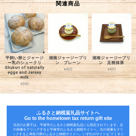
関連商品
平飼い卵とジャージ
湘南ジャージープリ
湘南ジャージープリ
ー乳のシュークリ
ン プレーン
ン 足柄抹茶
Shukuri of naturally
¥420
¥420
eggs and Jersey
milk
¥360
ふるさと納税返礼品サイトへ
Go to the hometown tax return gift site
当店のお菓子は、平塚市のふるさと納税返礼品にも指定されています。左
の画像をクリックすると平塚市のふるさと納税サイトへ、右の画像をクリ
ックすると神奈川県のふるさと納税サイトへ。いずれのサイトも‟ドミネジ