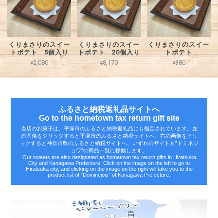
くりまさりのスイー
くりまさりのスイー
くりまさりのスイー
トポテト 5個入り
トポテト 20個入り
トポテト
¥2,080
¥8,170
¥380
ふるさと納税返礼品サイトへ
Go to the hometown tax return gift site
当店のお菓子は、平塚市のふるさと納税返礼品にも指定されています。左
の画像をクリックすると平塚市のふるさと納税サイトへ、右の画像をクリ
ックすると神奈川県のふるさと納税サイトへ。いずれのサイトも‟ドミネジ
ョワ”の商品一覧に移動します。
Our sweets are also designated as hometown tax return gifts in Hiratsuka
City and Kanagawa Prefecture. Click on the image on the left to go to
Hiratsuka city, and clicking on the image on the right will take you to the
product list of "Dominejois" of Kanagawa Prefecture.