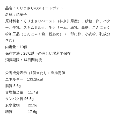
品名：くりまさりのスイートポテト
名称：焼菓子
原材料名：くりまさりぺースト（神奈川県産）、砂糖、卵、バタ
ー、牛乳、スキムミルク、生クリーム、練乳、黒糖、こんにゃく
粉加工品（こんにゃく粉、粉あめ）（一部に卵、小麦粉、乳成分
含む）
内容量：10個
保存方法：25℃以下の涼しい場所で保存
消費期限：14日間前後
栄養成分表示（1個当たり）※推定値
エネルギー 133.2kcal
脂質 5.6g
食塩相当量 11.7ｇ
タンパク質 96.5g
炭水化物 22.3g
糖質 17.6g