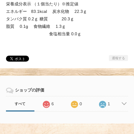
栄養成分表示 （１個当たり）※推定値
エネルギー 83.1kcal 炭水化物 22.3ｇ
タンパク質 0.2ｇ 糖質 20.3ｇ
脂質 0.1g 食物繊維 1.3ｇ
食塩相当量 0.0ｇ
通報する
ショップの評価
6
0
1
すべて