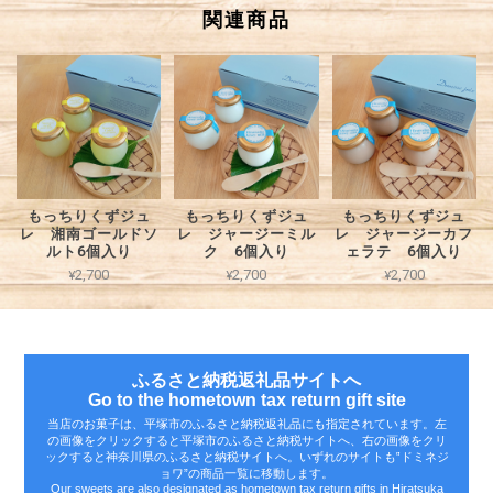
関連商品
もっちりくずジュ
もっちりくずジュ
もっちりくずジュ
レ 湘南ゴールドソ
レ ジャージーミル
レ ジャージーカフ
ルト6個入り
ク 6個入り
ェラテ 6個入り
¥2,700
¥2,700
¥2,700
ふるさと納税返礼品サイトへ
Go to the hometown tax return gift site
当店のお菓子は、平塚市のふるさと納税返礼品にも指定されています。左
の画像をクリックすると平塚市のふるさと納税サイトへ、右の画像をクリ
ックすると神奈川県のふるさと納税サイトへ。いずれのサイトも‟ドミネジ
ョワ”の商品一覧に移動します。
Our sweets are also designated as hometown tax return gifts in Hiratsuka