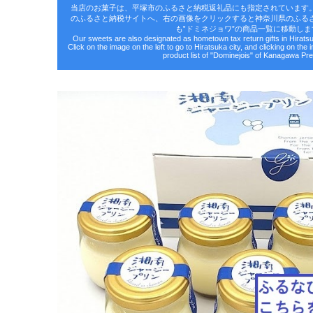
当店のお菓子は、平塚市のふるさと納税返礼品にも指定されています
のふるさと納税サイトへ、右の画像をクリックすると神奈川県のふる
も‟ドミネジョワ”の商品一覧に移動しま
Our sweets are also designated as hometown tax return gifts in Hirat
Click on the image on the left to go to Hiratsuka city, and clicking on the 
product list of "Dominejois" of Kanagawa Pre