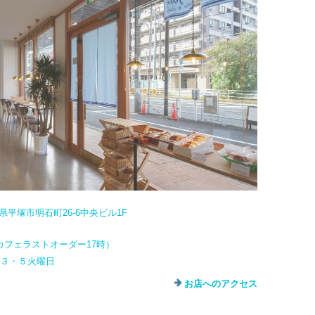
奈川県平塚市明石町26-6中央ビル1F
カフェラストオーダー17時）
・３・５火曜日
お店へのアクセス