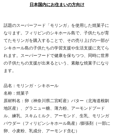
日本国内にお住まいの方向け
話題のスーパーフード「モリンガ」を使用した焼菓子に
なります。フィリピンのシキホール島で、子供たちが育
てたモリンガを購入することで、その売り上げの一部が
シキホール島の子供たちの学習支援や生活支援に充てら
れます。スーパーフードで健康を保ちつつ、同時に世界
の子供たちの支援が出来るという、素敵な焼菓子になり
ます。
品名：モリンガ・シキホール
名称：焼菓子
原材料名：卵（神奈川県二宮町産）バター（北海道根釧
地区産）、グラニュー糖、薄力粉、アーモンドプード
ル、練乳、スキムミルク、アーモンド、生乳、モリンガ
パウダー（フィリピンシキホール島産）/膨張剤（一部に
卵、小麦粉、乳成分、アーモンド含む）