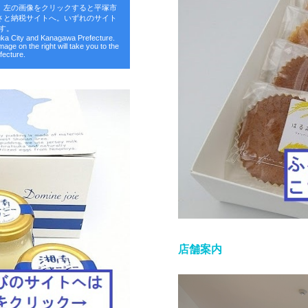
。左の画像をクリックすると平塚市
さと納税サイトへ。いずれのサイト
す。
suka City and Kanagawa Prefecture.
image on the right will take you to the
fecture.
店舗案内