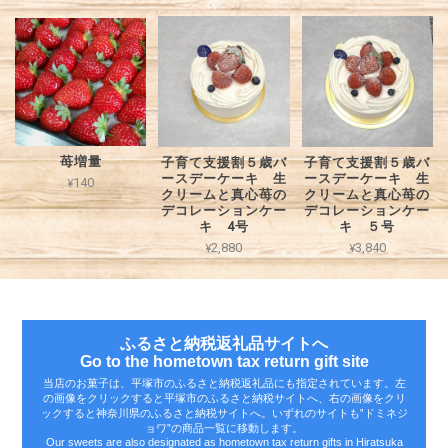
苺増量
子育て支援割５歳バ
子育て支援割５歳バ
ースデーケーキ 生
ースデーケーキ 生
¥140
クリームと真心苺の
クリームと真心苺の
デコレーションケー
デコレーションケー
キ 4号
キ ５号
¥2,880
¥3,840
ふるさと納税返礼品サイトへ
Go to the hometown tax return gift site
当店のお菓子は、平塚市のふるさと納税返礼品にも指定されています。左
の画像をクリックすると平塚市のふるさと納税サイトへ、右の画像をクリ
ックすると神奈川県のふるさと納税サイトへ。いずれのサイトも‟ドミネジ
ョワ”の商品一覧に移動します。
Our sweets are also designated as hometown tax return gifts in Hiratsuka