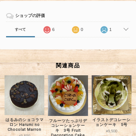
ショップの評価
6
0
1
すべて
関連商品
はるみのショコラマ
イラストデコレーシ
フルーツたっぷりデ
ロン Harumi no
ョンケーキ 5号
コレーションケー
Chocolat Marron
キ 3号 Fruit
¥9,500
Decoration Cake
¥3,500