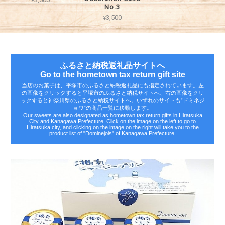
No.3
¥3,500
ふるさと納税返礼品サイトへ
Go to the hometown tax return gift site
当店のお菓子は、平塚市のふるさと納税返礼品にも指定されています。左
の画像をクリックすると平塚市のふるさと納税サイトへ、右の画像をクリ
ックすると神奈川県のふるさと納税サイトへ。いずれのサイトも‟ドミネジ
ョワ”の商品一覧に移動します。
Our sweets are also designated as hometown tax return gifts in Hiratsuka
City and Kanagawa Prefecture. Click on the image on the left to go to
Hiratsuka city, and clicking on the image on the right will take you to the
product list of "Dominejois" of Kanagawa Prefecture.