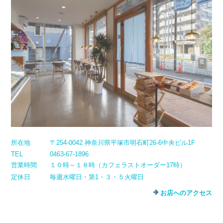
所在地
〒254-0042 神奈川県平塚市明石町26-6中央ビル1F
TEL
0463-67-1896
営業時間
１０時～１８時（カフェラストオーダー17時）
定休日
毎週水曜日・第1・３・５火曜日
お店へのアクセス