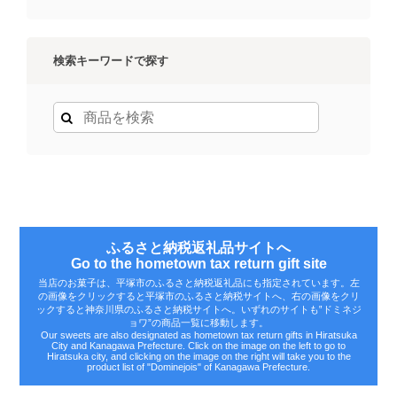
検索キーワードで探す
ふるさと納税返礼品サイトへ
Go to the hometown tax return gift site
当店のお菓子は、平塚市のふるさと納税返礼品にも指定されています。左
の画像をクリックすると平塚市のふるさと納税サイトへ、右の画像をクリ
ックすると神奈川県のふるさと納税サイトへ。いずれのサイトも‟ドミネジ
ョワ”の商品一覧に移動します。
Our sweets are also designated as hometown tax return gifts in Hiratsuka
City and Kanagawa Prefecture. Click on the image on the left to go to
Hiratsuka city, and clicking on the image on the right will take you to the
product list of "Dominejois" of Kanagawa Prefecture.